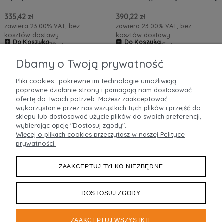
własnym logo
RFID
335,42 zł
390,22 zł
zawiera 23.00% VAT, bez
zawiera 23.00% VAT, bez
kosztów dostawy
kosztów dostawy
Do Koszyka
Do Koszyka
272,70 zł
317,25 zł
Cena netto:
Cena netto:
ZOBACZ WIĘCEJ
ZOBACZ WIĘCEJ
Dbamy o Twoją prywatność
Pliki cookies i pokrewne im technologie umożliwiają
poprawne działanie strony i pomagają nam dostosować
POMOC
ofertę do Twoich potrzeb. Możesz zaakceptować
wykorzystanie przez nas wszystkich tych plików i przejść do
MOJE KONTO
sklepu lub dostosować użycie plików do swoich preferencji,
wybierając opcję "Dostosuj zgody".
Więcej o plikach cookies przeczytasz w naszej Polityce
PŁATNOŚCI I DOSTAWA
prywatności.
INFORMACJE
ZAAKCEPTUJ TYLKO NIEZBĘDNE
O NAS
DOSTOSUJ ZGODY
ZAAKCEPTUJ WSZYSTKIE