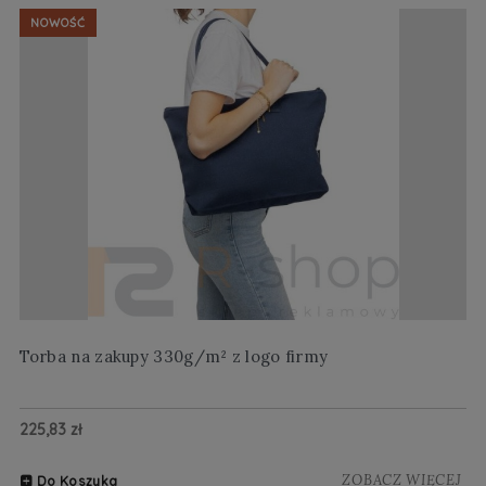
NOWOŚĆ
Torba na zakupy 330g/m² z logo firmy
Wi
225,83 zł
20
ZOBACZ WIĘCEJ
Do Koszyka