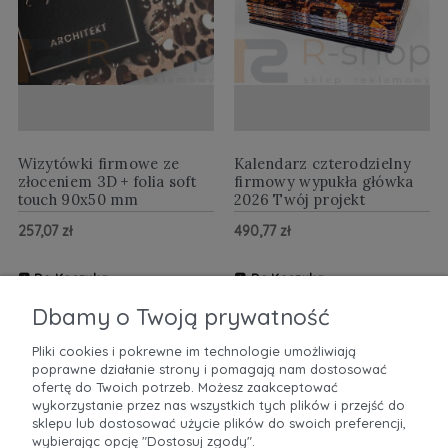
Wizytówki firmowe ze
Kalendarz czterodzielny
złoceniem 3D + folia soft
firmowy wypukła główka
touch 90x50 mm
2026 Twój projekt
257,07 zł
490,77 zł
Do Koszyka
Do Koszyka
ZOBACZ WIĘCEJ
ZOBACZ WIĘCEJ
Dbamy o Twoją prywatność
Pliki cookies i pokrewne im technologie umożliwiają
poprawne działanie strony i pomagają nam dostosować
POMOC
ofertę do Twoich potrzeb. Możesz zaakceptować
wykorzystanie przez nas wszystkich tych plików i przejść do
sklepu lub dostosować użycie plików do swoich preferencji,
MOJE KONTO
wybierając opcję "Dostosuj zgody".