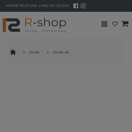
NUMER TELEFONU:
(+48) 515 052 606
»
»
Ulotki
Ulotki A6