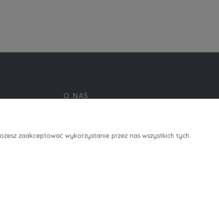
O NAS
ości
R-shop ordering platform
Kontakt i dane firmy
Możesz zaakceptować wykorzystanie przez nas wszystkich tych
O firmie
Linki