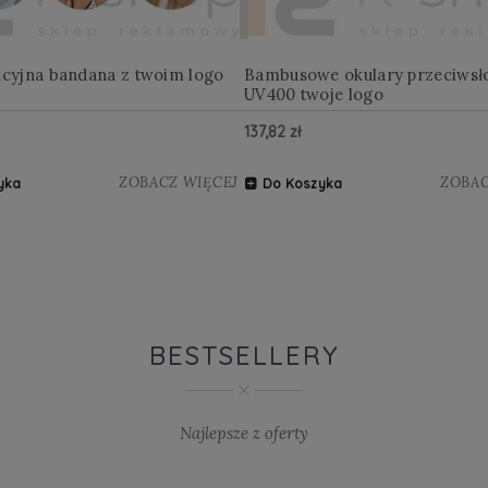
kcyjna bandana z twoim logo
Bambusowe okulary przeciwsł
UV400 twoje logo
137,82 zł
ZOBACZ WIĘCEJ
ZOBAC
yka
Do Koszyka
BESTSELLERY
Najlepsze z oferty