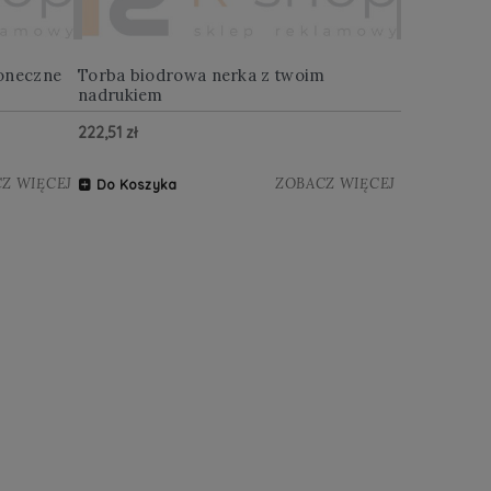
oneczne
Torba biodrowa nerka z twoim
Multitool w
nadrukiem
222,51 zł
122,88 zł
Z WIĘCEJ
ZOBACZ WIĘCEJ
Do Koszyka
Do Koszy