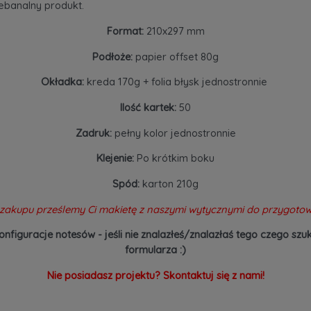
iebanalny produkt.
Format:
210x297 mm
Podłoże:
papier offset 80g
Okładka:
kreda 170g + folia błysk jednostronnie
Ilość kartek:
50
Zadruk:
pełny kolor jednostronnie
Klejenie:
Po krótkim boku
Spód:
karton 210g
zakupu prześlemy Ci makietę z naszymi wytycznymi do przygotow
onfiguracje notesów - jeśli nie znalazłeś/znalazłaś tego czego 
formularza :)
Nie posiadasz projektu? Skontaktuj się z nami!