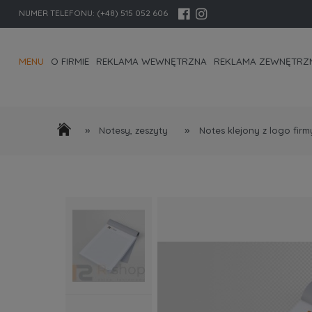
NUMER TELEFONU:
(+48) 515 052 606
MENU
O FIRMIE
REKLAMA WEWNĘTRZNA
REKLAMA ZEWNĘTRZ
KONTAKT I DANE FIRMY
»
»
Notesy, zeszyty
Notes klejony z logo firm