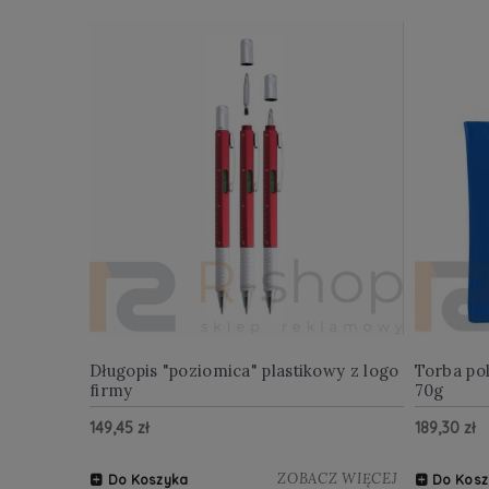
Długopis "poziomica" plastikowy z logo
Torba po
firmy
70g
149,45 zł
189,30 zł
ZOBACZ WIĘCEJ
Do Koszyka
Do Kosz