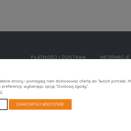
PŁATNOŚCI I DOSTAWA
INFORMACJE
Formy płatności
Polityka prywatn
Czas i koszty dostawy
Jak kupować?
ziałanie strony i pomagają nam dostosować ofertę do Twoich potrzeb. 
 preferencji, wybierając opcję "Dostosuj zgody".
i.
ZAAKCEPTUJ WSZYSTKIE
Maxsote
Rocoto Theme. All rights reserved