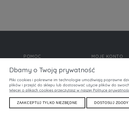
POMOC
MOJE KONTO
Dbamy o Twoją prywatność
Zwroty i reklamacje
Twoje zamówienia
FAQ
Ustawienia konta
Pliki cookies i pokrewne im technologie umożliwiają poprawne d
Regulamin
Przechowalnia
plików i przejść do sklepu lub dostosować użycie plików do swoich
Więcej o plikach cookies przeczytasz w naszej Polityce prywatnośc
ZAAKCEPTUJ TYLKO NIEZBĘDNE
DOSTOSUJ ZGODY