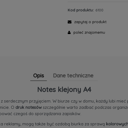
Kod produktu:
6100
zapytaj o produkt
poleć znajomemu
Opis
Dane techniczne
Notes klejony A4
ę z serdecznym przyjęciem. W biurze czy w domu, każdy lubi mieć p
micie. O
druk notesów
szczególnie warto zadbać podczas organizacj
ebować czegoś do sporządzania zapisków.
ika reklamy, mogą także być ozdobą biurka za sprawą
kolorowych