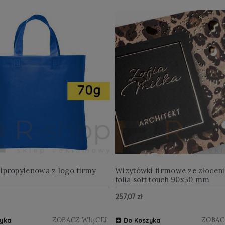
lipropylenowa z logo firmy
Wizytówki firmowe ze złocen
folia soft touch 90x50 mm
257,07 zł
ZOBACZ WIĘCEJ
ZOBAC
yka
Do Koszyka