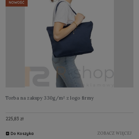
NOWOŚĆ
Torba na zakupy 330g/m² z logo firmy
Wi
225,83 zł
20
ZOBACZ WIĘCEJ
Do Koszyka