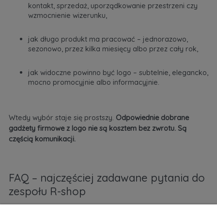
kontakt, sprzedaż, uporządkowanie przestrzeni czy
wzmocnienie wizerunku,
jak długo produkt ma pracować – jednorazowo,
sezonowo, przez kilka miesięcy albo przez cały rok,
jak widoczne powinno być logo – subtelnie, elegancko,
mocno promocyjnie albo informacyjnie.
Wtedy wybór staje się prostszy.
Odpowiednie dobrane
gadżety firmowe z logo nie są kosztem bez zwrotu. Są
częścią komunikacji.
FAQ – najczęściej zadawane pytania do
zespołu R-shop