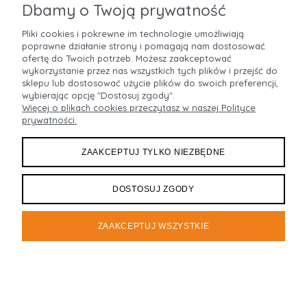
Jakie gadżety reklamowe można zamówić w R-
Dbamy o Twoją prywatność
shop?
Pliki cookies i pokrewne im technologie umożliwiają
poprawne działanie strony i pomagają nam dostosować
W R-shop możesz zamówić szeroki wybór produktów
ofertę do Twoich potrzeb. Możesz zaakceptować
reklamowych – od długopisów, notesów, kalendarzy,
wykorzystanie przez nas wszystkich tych plików i przejść do
sklepu lub dostosować użycie plików do swoich preferencji,
kubków, smyczy, toreb, plecaków, tekstyliów i parasoli po
wybierając opcję "Dostosuj zgody".
ulotki, katalogi, wizytówki, naklejki, ścianki reklamowe,
Więcej o plikach cookies przeczytasz w naszej Polityce
tabliczki, szyldy, litery przestrzenne, kasetony, pylony i
prywatności.
elementy reklamy zewnętrznej. Oferta pozwala
przygotować zarówno małe zamówienie promocyjne, jak i
ZAAKCEPTUJ TYLKO NIEZBĘDNE
kompleksową oprawę marki.
DOSTOSUJ ZGODY
Czy gadżety reklamowe z logo można zamówić z
własnym projektem?
ZAAKCEPTUJ WSZYSTKIE
Tak. Możesz przesłać gotowy projekt, logo, szkic lub pomysł.
R-shop może również pomóc w przygotowaniu projektu
graficznego i dopasowaniu go do wybranego produktu.