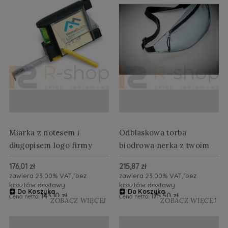
Miarka z notesem i
Odblaskowa torba
długopisem logo firmy
biodrowa nerka z twoim
logo
176,01 zł
215,87 zł
zawiera 23.00% VAT, bez
zawiera 23.00% VAT, bez
kosztów dostawy
kosztów dostawy
Do Koszyka
Do Koszyka
143,10 zł
175,50 zł
Cena netto:
Cena netto:
ZOBACZ WIĘCEJ
ZOBACZ WIĘCEJ