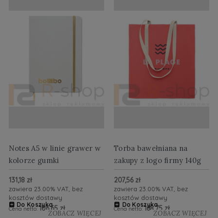
Notes A5 w linie grawer w
Torba bawełniana na
kolorze gumki
zakupy z logo firmy 140g
długie uchwyty
131,18 zł
207,56 zł
zawiera 23.00% VAT, bez
zawiera 23.00% VAT, bez
kosztów dostawy
kosztów dostawy
Do Koszyka
Do Koszyka
106,65 zł
168,75 zł
Cena netto:
Cena netto:
ZOBACZ WIĘCEJ
ZOBACZ WIĘCEJ