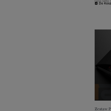
Cena netto:
Do Kos
Zestaw P