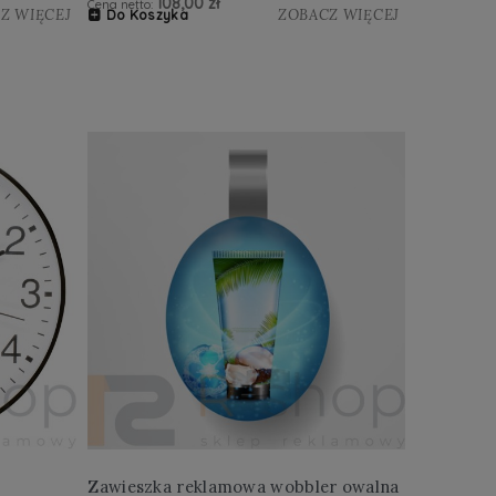
108,00 zł
Cena netto:
Z WIĘCEJ
ZOBACZ WIĘCEJ
Do Koszyka
Zawieszka reklamowa wobbler owalna