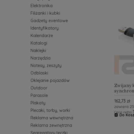
Elektronika
Filiżanki i kubki
Gadżety eventowe
Identyfikatory
Kalendarze
Katalogi
Naklejki
Narzędzia
Notesy, zeszyty
Odblaski
Oklejanie pojazdów
Zwijany 
Outdoor
synchron
Parasole
162,73 zł
Plakaty
zawiera 2
Plecaki, torby, worki
Cena netto:
Do Kos
Reklama wewnętrzna
Reklama zewnętrzna
Segregatory,teczki