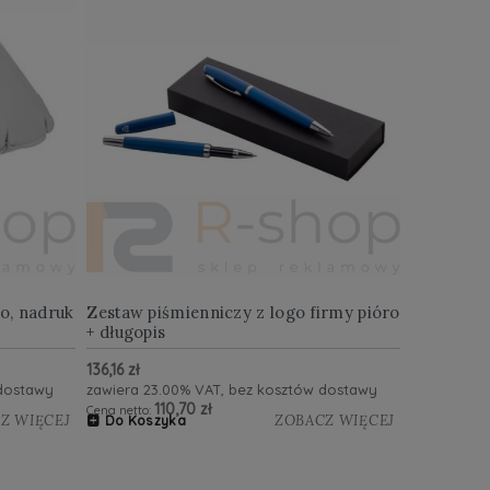
o, nadruk
Zestaw piśmienniczy z logo firmy pióro
+ długopis
136,16 zł
 dostawy
zawiera 23.00% VAT, bez kosztów dostawy
110,70 zł
Cena netto:
Z WIĘCEJ
ZOBACZ WIĘCEJ
Do Koszyka