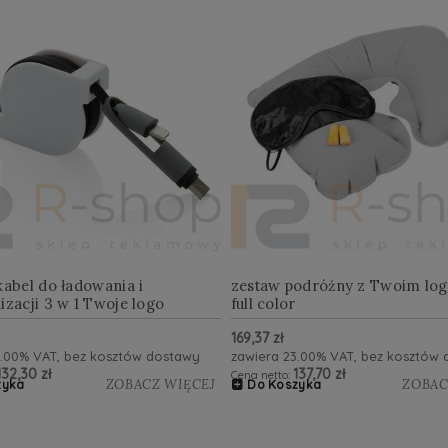
kabel do ładowania i
zestaw podróżny z Twoim log
izacji 3 w 1 Twoje logo
full color
169,37 zł
3.00% VAT, bez kosztów dostawy
zawiera 23.00% VAT, bez kosztów
132,30 zł
137,70 zł
Cena netto:
ZOBACZ WIĘCEJ
ZOBAC
zyka
Do Koszyka