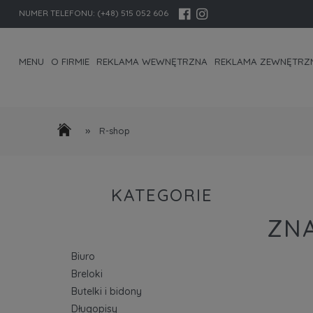
NUMER TELEFONU:
(+48) 515 052 606
MENU
O FIRMIE
REKLAMA WEWNĘTRZNA
REKLAMA ZEWNĘTRZ
KONTAKT I DANE FIRMY
»
R-shop
KATEGORIE
ZN
Biuro
Breloki
Butelki i bidony
Długopisy