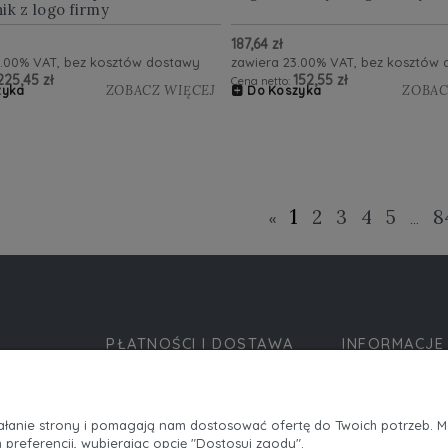
ik z logo firmy
187,64 zł
3.00% VAT, bez kosztów dostawy
zawiera 23.00% VAT, bez kosztów
225,45 zł
152,55 zł
Cena netto:
ZOBACZ WIĘCEJ
ZOBAC
zyka
Do Koszyka
1
2
3
4
5
8
«
...
PŁATNOŚCI I DOSTAWA
INFORMACJE
Formy płatności
Polityka prywatn
Czas i koszty dostawy
Jak kupować?
ziałanie strony i pomagają nam dostosować ofertę do Twoich potrzeb. 
 preferencji, wybierając opcję "Dostosuj zgody".