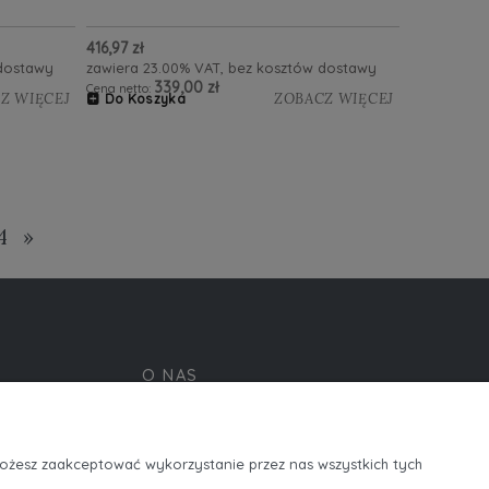
416,97 zł
 dostawy
zawiera 23.00% VAT, bez kosztów dostawy
339,00 zł
Cena netto:
Z WIĘCEJ
ZOBACZ WIĘCEJ
Do Koszyka
4
»
O NAS
ości
R-shop ordering platform
Kontakt i dane firmy
Możesz zaakceptować wykorzystanie przez nas wszystkich tych
O firmie