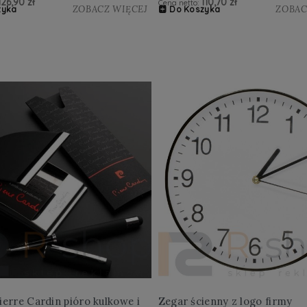
126,90 zł
110,70 zł
Cena netto:
ZOBACZ WIĘCEJ
ZOBAC
zyka
Do Koszyka
ierre Cardin pióro kulkowe i
Zegar ścienny z logo firmy