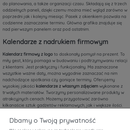
do planowania, a także organizacji czasu. Składają się z trzech
oddzielnych paneli, dzięki czemu można mieć wgląd zarówno w
poprzedni jak i kolejny miesiąc. Pasek z okienkiem pozwala na
codzienne zaznaczanie terminu. Główna grafika znajduje się
nad pierwszym panelem oraz pod ostatnim.
Kalendarze z nadrukiem firmowym
Kalendarz firmowy z logo
to doskonały pomysł na prezent. To
miły gest, który pomaga w budowaniu i podtrzymywaniu relacji
z klientami. Jest praktyczny i funkcjonalny. Ma zaznaczone
wszystkie ważne daty, można wygodnie zaznaczać na nim
nadchodzące spotkania czy goniące terminy. Oferujemy
wysokiej jakości
kalendarze z własnym zdjęciem
wykonane z
trwałych materiałów. Tworzymy personalizowane produkty w
atrakcyjnych cenach. Możemy przygotować zarówno
kilkanaście sztuk gadżetów reklamowych, jak i większe ilości.
Sprawdź pełną ofertę i skontaktuj się z nami!
Dbamy o Twoją prywatność