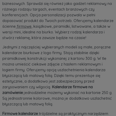
biznesowych. Sprawdzi się również jako gadżet reklamowy na
różnego rodzaju targach, eventach branżowych czy
konferencjach. Opcja personalizacji pozwala w pełni
dopasować produkt do Twoich potrzeb. Oferujemy
kalendarze
ścienne
firmowe
, książkowe, piramidki, listwowane, a także w
wersji mini, idealne na biurko. Wybierz rodzaj kalendarza i
stwórz reklamę, która zawsze będzie na czasie!
Jednymi z najczęściej wybieranych modeli są małe, poręczne
kalendarze biurkowe z logo firmy
. Stoją stabilnie dzięki
piramidkowej konstrukcji wykonanej z kartonu 300 g. W tle
można umieścić ciekawe zdjęcie z hasłem reklamowym i
logiem firmy. Oferujemy opcję uszlachetnienia kalendarza
błyszczącą lub matową folią. Dzięki temu prezentuje się
estetycznie, a dodatkowo jest zabezpieczony przed
zarysowaniem czy wilgocią.
Kalendarze firmowe na
zamówienie
jednodzielne możemy wykonać na kartonie 250 g.
Są jednostronnie kolorowe, można je dodatkowo uszlachetnić
błyszczącą lub matową folią.
Firmowe kalendarze
trójdzielne są praktycznym narzędziem