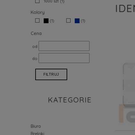
1000 szt
(1)
IDE
Kolory
(1)
(1)
Cena
od
do
FILTRUJ
KATEGORIE
Biuro
Breloki