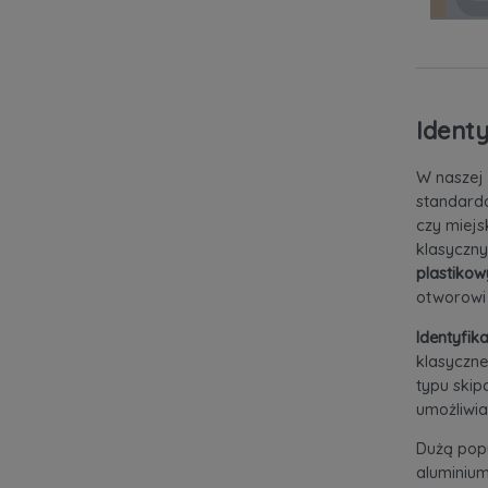
Ident
W naszej 
standardo
czy miejs
klasyczny
plastiko
otworowi
Identyfik
klasyczne
typu skip
umożliwia
Dużą popu
aluminium