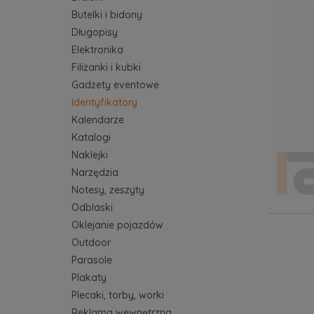
Butelki i bidony
Długopisy
Elektronika
Filiżanki i kubki
Gadżety eventowe
Identyfikatory
Kalendarze
Katalogi
Naklejki
Narzędzia
Notesy, zeszyty
Odblaski
Oklejanie pojazdów
Outdoor
Parasole
Plakaty
Plecaki, torby, worki
Reklama wewnętrzna