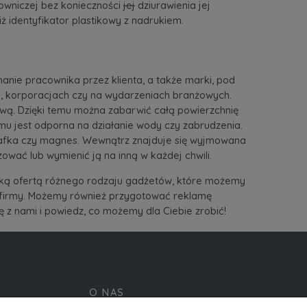
owniczej bez konieczności
jej
dziurawienia jej
iż identyfikator plastikowy z nadrukiem.
nie pracownika przez klienta, a także marki, pod
ch, korporacjach czy na wydarzeniach branżowych.
ą. Dzięki temu można zabarwić całą powierzchnię
mu jest odporna na działanie wody czy zabrudzenia.
rafka czy magnes. Wewnątrz znajduje się wyjmowana
wać lub wymienić ją na inną w każdej chwili.
ką ofertą różnego rodzaju gadżetów, które możemy
firmy
. Możemy również przygotować reklamę
ię z nami i powiedz, co możemy dla Ciebie zrobić!
O NAS