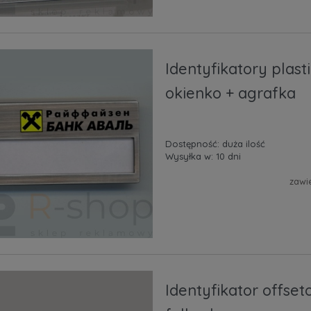
Identyfikatory plas
okienko + agrafka
Dostępność:
duża ilość
Wysyłka w:
10 dni
zawi
Identyfikator offse