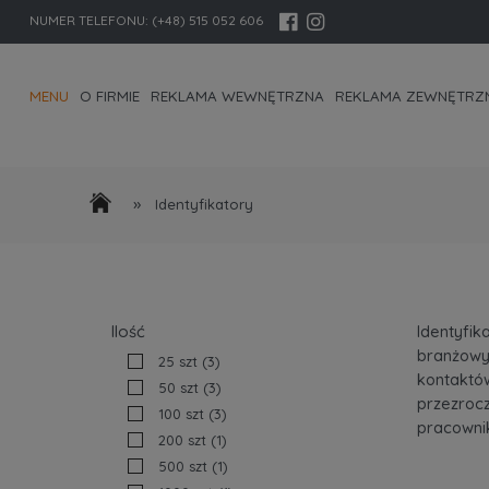
NUMER TELEFONU:
(+48) 515 052 606
MENU
O FIRMIE
REKLAMA WEWNĘTRZNA
REKLAMA ZEWNĘTRZ
KONTAKT I DANE FIRMY
»
Identyfikatory
Identyfik
Ilość
branżowyc
25 szt
(3)
kontaktów
50 szt
(3)
przezrocz
100 szt
(3)
pracownik
200 szt
(1)
500 szt
(1)