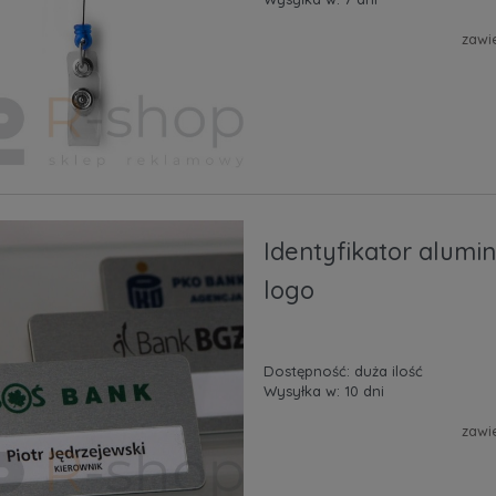
zawi
Identyfikator alumi
logo
Dostępność:
duża ilość
Wysyłka w:
10 dni
zawi