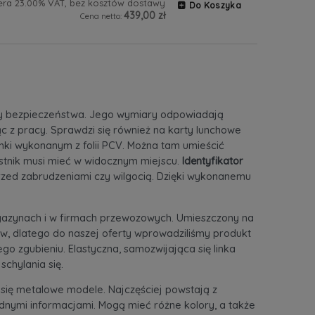
era 23.00% VAT, bez kosztów dostawy
Do Koszyka
439,00 zł
Cena netto:
ty bezpieczeństwa. Jego wymiary odpowiadają
c z pracy. Sprawdzi się również na karty lunchowe
zonki wykonanym z folii PCV. Można tam umieścić
estnik musi mieć w widocznym miejscu.
Identyfikator
zed zabrudzeniami czy wilgocią. Dzięki wykonanemu
azynach i w firmach przewozowych. Umieszczony na
, dlatego do naszej oferty wprowadziliśmy produkt
go zgubieniu. Elastyczna, samozwijająca się linka
chylania się.
się metalowe modele. Najczęściej powstają z
dnymi informacjami. Mogą mieć różne kolory, a także