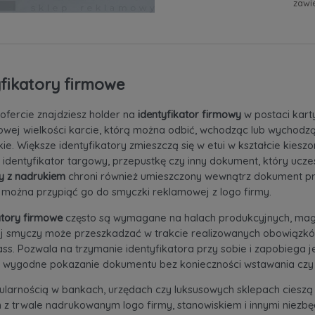
zawi
yfikatory firmowe
ofercie znajdziesz holder na
identyfikator firmowy
w postaci kar
wej wielkości karcie, którą można odbić, wchodząc lub wychodzą
kie. Większe identyfikatory zmieszczą się w etui w kształcie kies
 identyfikator targowy, przepustkę czy inny dokument, który ucz
wy z nadrukiem
chroni również umieszczony wewnątrz dokument pr
 można przypiąć go do
smyczki reklamowe
j z logo firmy.
atory firmowe
często są wymagane na halach produkcyjnych, mag
j smyczy może przeszkadzać w trakcie realizowanych obowiązków
ass. Pozwala na trzymanie identyfikatora przy sobie i zapobiega je
 wygodne pokazanie dokumentu bez konieczności wstawania czy s
larnością w bankach, urzędach czy luksusowych sklepach cieszą 
 z trwale nadrukowanym logo firmy, stanowiskiem i innymi niezbę