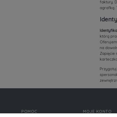
faktury. 
agrafką. 
Identy
Identyfik
którą pra
Oferuje
na dowoln
Zapięcie
karteczka
Przygotu
spersonal
zewnętrzn
POMOC
MOJE KONTO