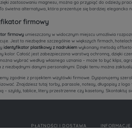
Dzięki zastosowaniu magnesu, można go przypiąć do odzieży prac
To świetna alternatywa, która prezentuje się bardziej elegancko n
fikator firmowy
ator firmowy
umieszczony w widocznym miejscu umożliwia rozpozna
cuje. Jest to niezbędne szczególnie w większych firmach, hotela
my
identyfikator plastikowy z nadrukiem
wykonany metodą offsetow
y kolor. Całość jest zabezpieczona warstwą ochronną, dzięki cze
 można wybrać według własnego uznania – może to być klips, ag
 z niezbędnymi danymi personalnymi. Dzięki temu można zaktualizo
jemy zgodnie z projektem
wizytówki firmowe
. Dysponujemy szero
izować. Znajdziesz tutaj torby, parasole, notesy,
długopisy z logo 
ą – szyldy, tablice, litery przestrzenne czy kasetony. Skontaktuj s
PŁATNOŚCI I DOSTAWA
INFORMACJE