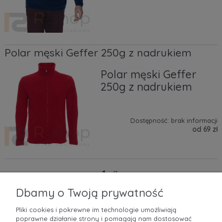
Polar męski Geffer 250g z nadrukiem
Polar męski Geffer
250g z nadrukiem
Dostępność:
brak informacji
od 69 zł
1
2
»
«
Dbamy o Twoją prywatność
Pliki cookies i pokrewne im technologie umożliwiają
poprawne działanie strony i pomagają nam dostosować
POMOC