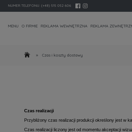
NUMER TELEFONU:
(+48) 515 052 606
MENU
O FIRMIE
REKLAMA WEWNĘTRZNA
REKLAMA ZEWNĘTRZ
KONTAKT I DANE FIRMY
»
Czas i koszty dostawy
Czas realizacji
Przybliżony czas realizacji produkcji określony jest w 
Czas realizacji liczony jest od momentu akceptacji wizu