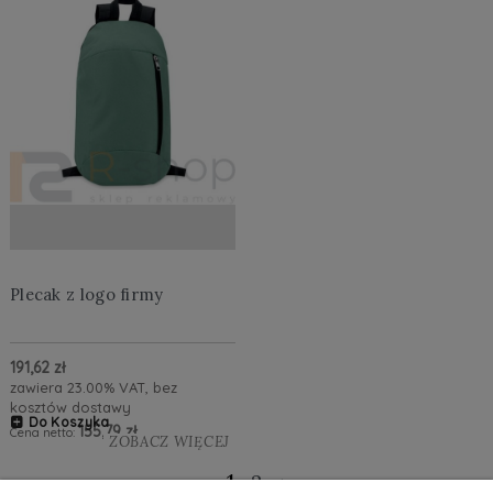
Plecak z logo firmy
191,62 zł
zawiera 23.00% VAT, bez
kosztów dostawy
Do Koszyka
155,79 zł
Cena netto:
ZOBACZ WIĘCEJ
1
2
»
«