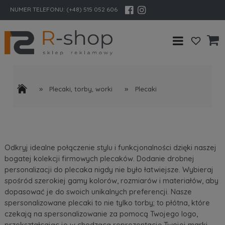
NUMER TELEFONU:
(+48) 515 052 606
»
»
Plecaki, torby, worki
Plecaki
Odkryj idealne połączenie stylu i funkcjonalności dzięki naszej
bogatej kolekcji firmowych plecaków. Dodanie drobnej
personalizacji do plecaka nigdy nie było łatwiejsze. Wybieraj
spośród szerokiej gamy kolorów, rozmiarów i materiałów, aby
dopasować je do swoich unikalnych preferencji. Nasze
spersonalizowane plecaki to nie tylko torby; to płótna, które
czekają na spersonalizowanie za pomocą Twojego logo,
przekształcając je w chodzącą reprezentację Twojej marki.