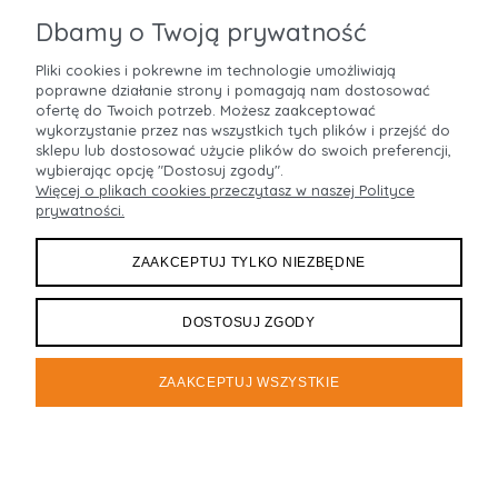
Dbamy o Twoją prywatność
Pliki cookies i pokrewne im technologie umożliwiają
poprawne działanie strony i pomagają nam dostosować
POMOC
ofertę do Twoich potrzeb. Możesz zaakceptować
wykorzystanie przez nas wszystkich tych plików i przejść do
MOJE KONTO
sklepu lub dostosować użycie plików do swoich preferencji,
wybierając opcję "Dostosuj zgody".
Więcej o plikach cookies przeczytasz w naszej Polityce
PŁATNOŚCI I DOSTAWA
prywatności.
INFORMACJE
ZAAKCEPTUJ TYLKO NIEZBĘDNE
O NAS
DOSTOSUJ ZGODY
ZAAKCEPTUJ WSZYSTKIE
Maxsote
Rocoto Theme. All rights reserved
Sklep internetowy Shoper.pl