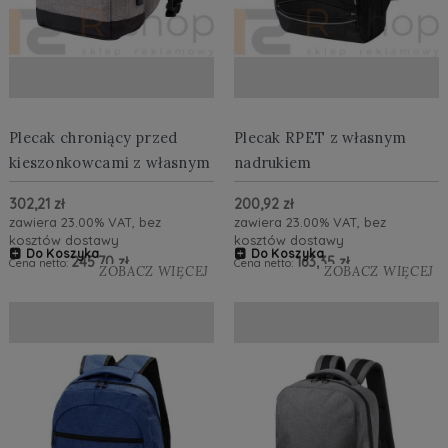
Plecak chroniący przed
Plecak RPET z własnym
kieszonkowcami z własnym
nadrukiem
nadrukiem
302,21 zł
200,92 zł
zawiera 23.00% VAT, bez
zawiera 23.00% VAT, bez
kosztów dostawy
kosztów dostawy
Do Koszyka
Do Koszyka
245,70 zł
163,35 zł
Cena netto:
Cena netto:
ZOBACZ WIĘCEJ
ZOBACZ WIĘCEJ