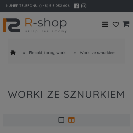
NUMER TELEFONU:
(+48) 515 052 606
»
»
Plecaki, torby, worki
Worki ze sznurkiem
WORKI ZE SZNURKIEM