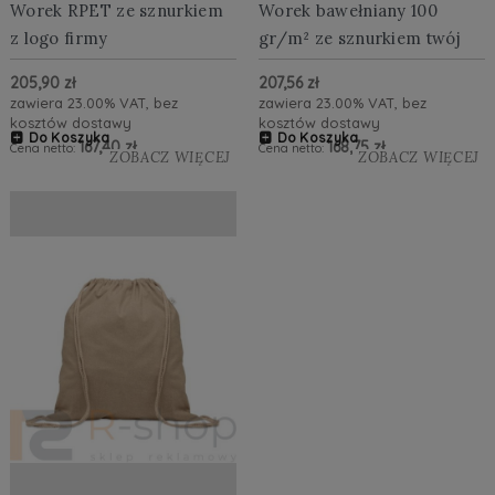
Worek RPET ze sznurkiem
Worek bawełniany 100
z logo firmy
gr/m² ze sznurkiem twój
nadruk
205,90 zł
207,56 zł
zawiera 23.00% VAT, bez
zawiera 23.00% VAT, bez
kosztów dostawy
kosztów dostawy
Do Koszyka
Do Koszyka
167,40 zł
168,75 zł
Cena netto:
Cena netto:
ZOBACZ WIĘCEJ
ZOBACZ WIĘCEJ