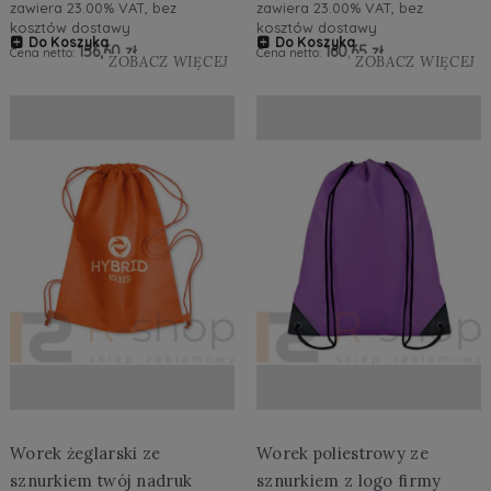
zawiera 23.00% VAT, bez
zawiera 23.00% VAT, bez
kosztów dostawy
kosztów dostawy
Do Koszyka
Do Koszyka
156,60 zł
160,65 zł
Cena netto:
Cena netto:
ZOBACZ WIĘCEJ
ZOBACZ WIĘCEJ
Worek żeglarski ze
Worek poliestrowy ze
sznurkiem twój nadruk
sznurkiem z logo firmy