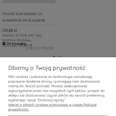
Worek bawełniany ze
sznurkiem twój nadruk
210,88 zł
zawiera 23.00% VAT, bez
kosztów dostawy
Do Koszyka
171,45 zł
Cena netto:
ZOBACZ WIĘCEJ
1
2
»
«
Dbamy o Twoją prywatność
Pliki cookies i pokrewne im technologie umożliwiają
poprawne działanie strony i pomagają nam dostosować
POMOC
ofertę do Twoich potrzeb. Możesz zaakceptować
wykorzystanie przez nas wszystkich tych plików i przejść do
MOJE KONTO
sklepu lub dostosować użycie plików do swoich preferencji,
wybierając opcję "Dostosuj zgody".
Więcej o plikach cookies przeczytasz w naszej Polityce
PŁATNOŚCI I DOSTAWA
prywatności.