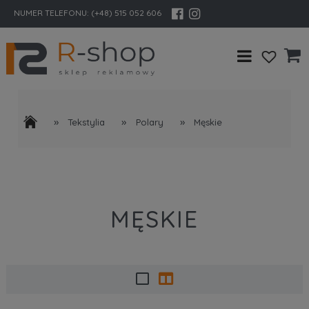
NUMER TELEFONU:
(+48) 515 052 606
»
»
»
Tekstylia
Polary
Męskie
MĘSKIE