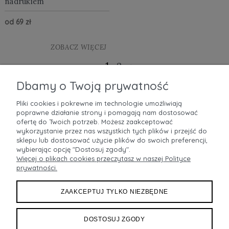
nadrukiem
od 69 zł
ZOBACZ WIĘCEJ
1
2
»
«
Dbamy o Twoją prywatność
Pliki cookies i pokrewne im technologie umożliwiają
poprawne działanie strony i pomagają nam dostosować
POMOC
ofertę do Twoich potrzeb. Możesz zaakceptować
wykorzystanie przez nas wszystkich tych plików i przejść do
MOJE KONTO
sklepu lub dostosować użycie plików do swoich preferencji,
wybierając opcję "Dostosuj zgody".
Więcej o plikach cookies przeczytasz w naszej Polityce
PŁATNOŚCI I DOSTAWA
prywatności.
INFORMACJE
ZAAKCEPTUJ TYLKO NIEZBĘDNE
O NAS
DOSTOSUJ ZGODY