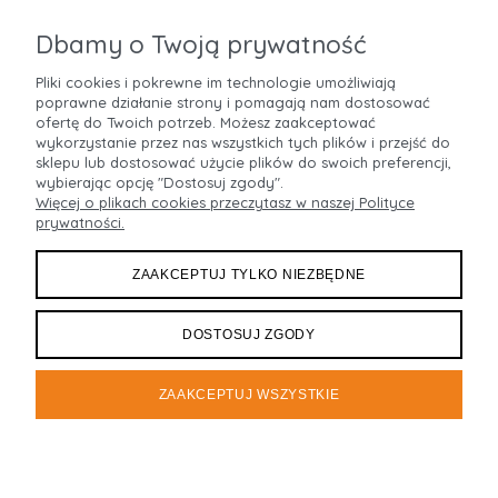
Do Koszyka
Do Koszyka
ZOBACZ WIĘCEJ
ZOBACZ WIĘCEJ
Dbamy o Twoją prywatność
Pliki cookies i pokrewne im technologie umożliwiają
poprawne działanie strony i pomagają nam dostosować
POMOC
ofertę do Twoich potrzeb. Możesz zaakceptować
wykorzystanie przez nas wszystkich tych plików i przejść do
sklepu lub dostosować użycie plików do swoich preferencji,
MOJE KONTO
wybierając opcję "Dostosuj zgody".
Więcej o plikach cookies przeczytasz w naszej Polityce
prywatności.
PŁATNOŚCI I DOSTAWA
ZAAKCEPTUJ TYLKO NIEZBĘDNE
INFORMACJE
O NAS
DOSTOSUJ ZGODY
ZAAKCEPTUJ WSZYSTKIE
Maxsote
Rocoto Theme. All rights reserved