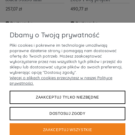
257,07 zł
490,77 zł
Do Koszyka
Do Koszyka
ZOBACZ WIĘCEJ
ZOBACZ WIĘCEJ
Dbamy o Twoją prywatność
Pliki cookies i pokrewne im technologie umożliwiają
poprawne działanie strony i pomagają nam dostosować
POMOC
ofertę do Twoich potrzeb. Możesz zaakceptować
wykorzystanie przez nas wszystkich tych plików i przejść do
sklepu lub dostosować użycie plików do swoich preferencji,
MOJE KONTO
wybierając opcję "Dostosuj zgody".
Więcej o plikach cookies przeczytasz w naszej Polityce
prywatności.
PŁATNOŚCI I DOSTAWA
ZAAKCEPTUJ TYLKO NIEZBĘDNE
INFORMACJE
O NAS
DOSTOSUJ ZGODY
ZAAKCEPTUJ WSZYSTKIE