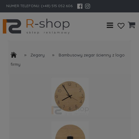
NUMER TELEFONU:
(+48) 515 052 606
»
»
Zegary
Bambusowy zegar ścienny z logo
firmy