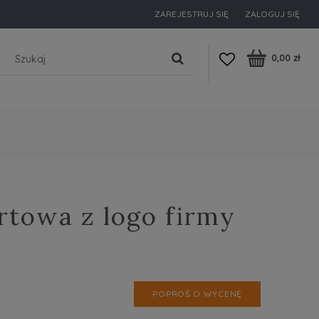
ZAREJESTRUJ SIĘ
ZALOGUJ SIĘ
0,00 zł
rtowa z logo firmy
POPROŚ O WYCENĘ