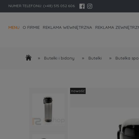
NUMER TELEFONU:
(+48) 515 052 606
MENU
O FIRMIE
REKLAMA WEWNĘTRZNA
REKLAMA ZEWNĘTRZ
KONTAKT I DANE FIRMY
»
»
»
Butelki i bidony
Butelki
Butelka spo
nowość