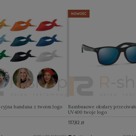
NOWOŚĆ
kcyjna bandana z twoim logo
Bambusowe okulary przeciwsł
UV400 twoje logo
137,82 zł