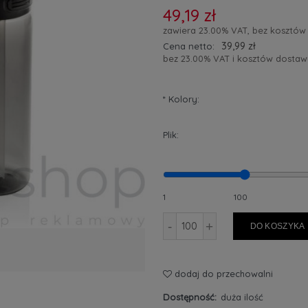
49,19 zł
zawiera 23.00% VAT, bez kosztów
39,99 zł
Cena netto:
bez 23.00% VAT i kosztów dostaw
*
Kolory:
Plik:
1
100
-
+
DO KOSZYKA
dodaj do przechowalni
Dostępność:
duża ilość