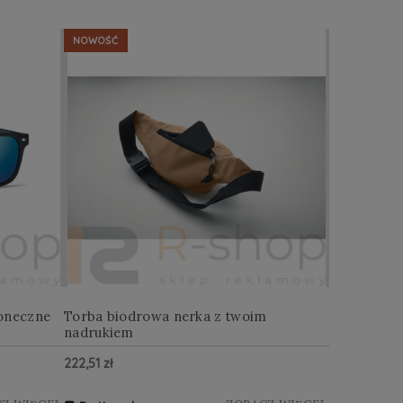
NOWOŚĆ
NOWOŚĆ
oneczne
Torba biodrowa nerka z twoim
Multitool w
nadrukiem
222,51 zł
122,88 zł