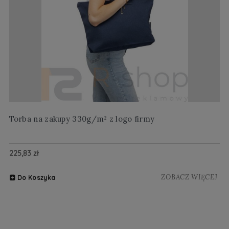
Torba na zakupy 330g/m² z logo firmy
Wi
225,83 zł
20
ZOBACZ WIĘCEJ
Do Koszyka