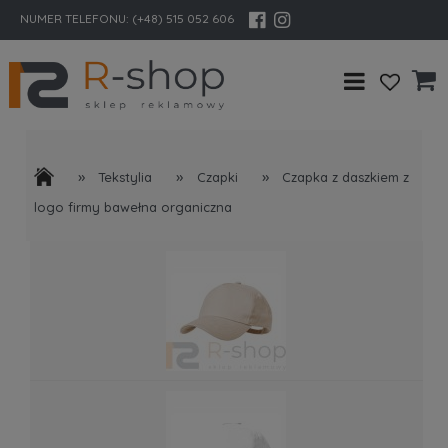
NUMER TELEFONU:
(+48) 515 052 606
»
»
»
Tekstylia
Czapki
Czapka z daszkiem z
logo firmy bawełna organiczna