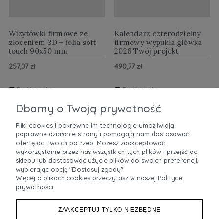
Wizytówki firmowe ze
Kalendarz czterodzielny
złoceniem 3D + folia soft
firmowy wypukła główka
touch 90x50 mm
2026 Twój projekt
257,07 zł
490,77 zł
Do Koszyka
Do Koszyka
ZOBACZ WIĘCEJ
ZOBACZ WIĘCEJ
Dbamy o Twoją prywatność
Pliki cookies i pokrewne im technologie umożliwiają
poprawne działanie strony i pomagają nam dostosować
POMOC
ofertę do Twoich potrzeb. Możesz zaakceptować
wykorzystanie przez nas wszystkich tych plików i przejść do
sklepu lub dostosować użycie plików do swoich preferencji,
MOJE KONTO
wybierając opcję "Dostosuj zgody".
Więcej o plikach cookies przeczytasz w naszej Polityce
prywatności.
PŁATNOŚCI I DOSTAWA
ZAAKCEPTUJ TYLKO NIEZBĘDNE
INFORMACJE