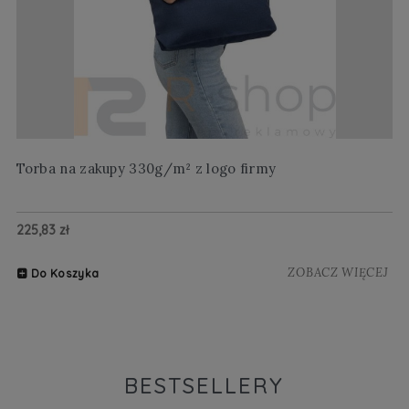
Torba na zakupy 330g/m² z logo firmy
Wi
225,83 zł
20
ZOBACZ WIĘCEJ
Do Koszyka
BESTSELLERY