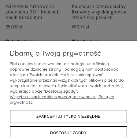
Wizytówki firmowe ze
Kalendarz czterodzielny
złoceniem 3D + folia soft
firmowy wypukła główka
touch 90x50 mm
2026 Twój projekt
257,07 zł
490,77 zł
Do Koszyka
Do Koszyka
ZOBACZ WIĘCEJ
ZOBACZ WIĘCEJ
Dbamy o Twoją prywatność
Pliki cookies i pokrewne im technologie umożliwiają
poprawne działanie strony i pomagają nam dostosować
POMOC
ofertę do Twoich potrzeb. Możesz zaakceptować
wykorzystanie przez nas wszystkich tych plików i przejść do
sklepu lub dostosować użycie plików do swoich preferencji,
MOJE KONTO
wybierając opcję "Dostosuj zgody".
Więcej o plikach cookies przeczytasz w naszej Polityce
prywatności.
PŁATNOŚCI I DOSTAWA
ZAAKCEPTUJ TYLKO NIEZBĘDNE
INFORMACJE
O NAS
DOSTOSUJ ZGODY