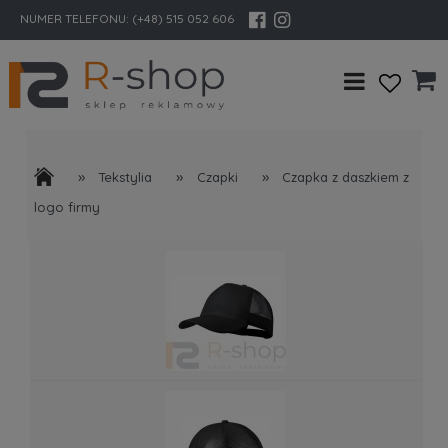
NUMER TELEFONU:
(+48) 515 052 606
»
»
»
Tekstylia
Czapki
Czapka z daszkiem z
logo firmy