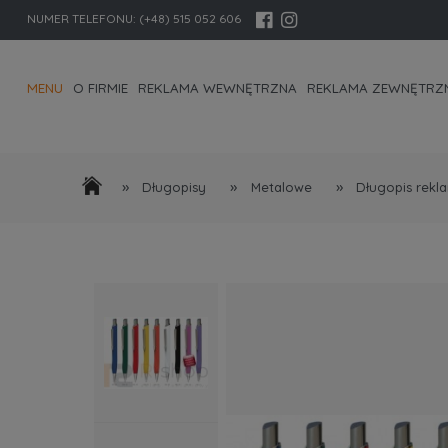
NUMER TELEFONU:
(+48) 515 052 606
MENU
O FIRMIE
REKLAMA WEWNĘTRZNA
REKLAMA ZEWNĘTRZ
KONTAKT I DANE FIRMY
»
»
»
Długopisy
Metalowe
Długopis rekl