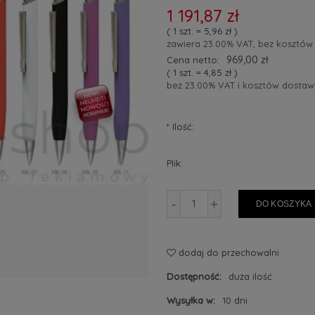
1 191,87 zł
( 1
szt.
=
5,96 zł
)
zawiera 23.00% VAT, bez kosztów
969,00 zł
Cena netto:
( 1
szt.
=
4,85 zł
)
bez 23.00% VAT i kosztów dostaw
*
Ilość:
Plik:
-
+
DO KOSZYKA
dodaj do przechowalni
Dostępność:
duża ilość
Wysyłka w:
10 dni