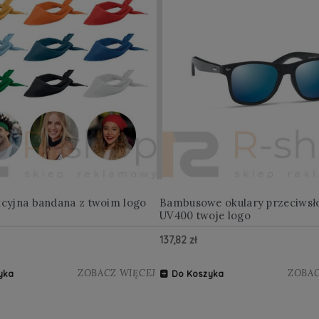
kcyjna bandana z twoim logo
Bambusowe okulary przeciwsł
UV400 twoje logo
137,82 zł
ZOBACZ WIĘCEJ
ZOBAC
yka
Do Koszyka