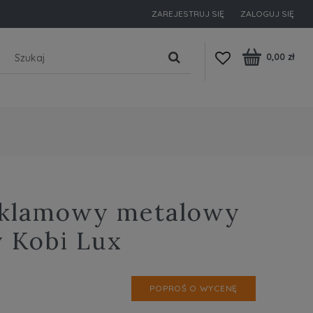
ZAREJESTRUJ SIĘ
ZALOGUJ SIĘ
0,00 zł
eklamowy metalowy
y Kobi Lux
POPROŚ O WYCENĘ