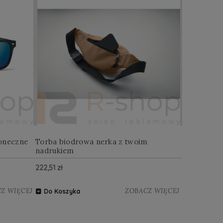
oneczne
Torba biodrowa nerka z twoim
Multitool w
nadrukiem
222,51 zł
122,88 zł
Z WIĘCEJ
ZOBACZ WIĘCEJ
Do Koszyka
Do Koszy