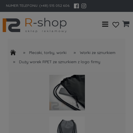
NUMER TELEFONU:
(+48) 515 052 606
»
»
Plecaki, torby, worki
Worki ze sznurkiem
»
Duży worek RPET ze sznurkiem z logo firmy