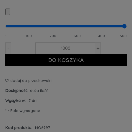
1
100
200
300
400
500
-
+
DO KOSZYKA
dodaj do przechowalni
Dostępność:
duża ilość
Wysyłka w:
7 dni
*
- Pole wymagane
Kod produktu:
MO6997