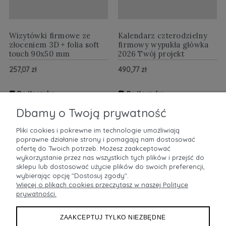
Wizytówki firmowe ze
Kalendarz czterodzielny
złoceniem 3D + folia soft
firmowy wypukła główka
touch 90x50 mm
2026 Twój projekt
257,07 zł
490,77 zł
Do Koszyka
Do Koszyka
ZOBACZ WIĘCEJ
ZOBACZ WIĘCEJ
Dbamy o Twoją prywatność
Pliki cookies i pokrewne im technologie umożliwiają
poprawne działanie strony i pomagają nam dostosować
POMOC
ofertę do Twoich potrzeb. Możesz zaakceptować
wykorzystanie przez nas wszystkich tych plików i przejść do
sklepu lub dostosować użycie plików do swoich preferencji,
MOJE KONTO
wybierając opcję "Dostosuj zgody".
Więcej o plikach cookies przeczytasz w naszej Polityce
prywatności.
PŁATNOŚCI I DOSTAWA
ZAAKCEPTUJ TYLKO NIEZBĘDNE
INFORMACJE