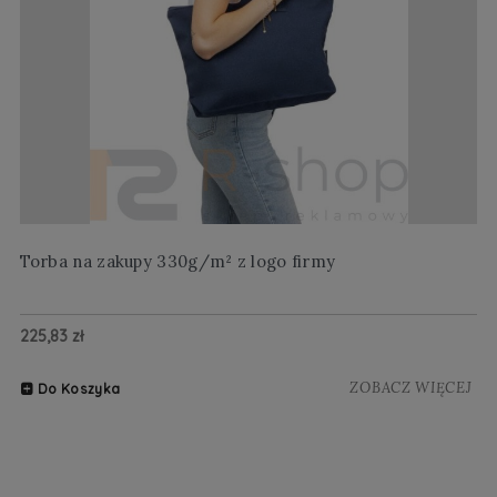
Torba na zakupy 330g/m² z logo firmy
Wi
225,83 zł
20
ZOBACZ WIĘCEJ
Do Koszyka