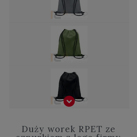
Duży worek RPET ze