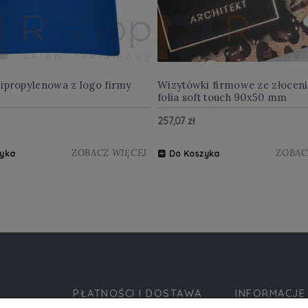
lipropylenowa z logo firmy
Wizytówki firmowe ze złocen
folia soft touch 90x50 mm
257,07 zł
ZOBACZ WIĘCEJ
ZOBAC
yka
Do Koszyka
PŁATNOŚCI I DOSTAWA
INFORMACJE