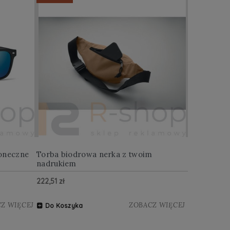
oneczne
Torba biodrowa nerka z twoim
Multitool w
nadrukiem
222,51 zł
122,88 zł
Z WIĘCEJ
ZOBACZ WIĘCEJ
Do Koszyka
Do Koszy