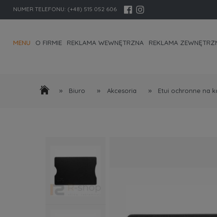
NUMER TELEFONU:
(+48) 515 052 606
MENU
O FIRMIE
REKLAMA WEWNĘTRZNA
REKLAMA ZEWNĘTRZ
KONTAKT I DANE FIRMY
»
»
»
Biuro
Akcesoria
Etui ochronne na ka