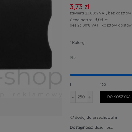
3,73 zł
zawiera 23.00% VAT, bez kosztów
3,03 zł
Cena netto:
bez 23.00% VAT i kosztów dostaw
*
Kolory:
Plik:
1
100
-
+
DO KOSZYKA
dodaj do przechowalni
Dostępność:
duża ilość