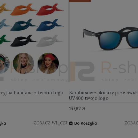
kcyjna bandana z twoim logo
Bambusowe okulary przeciwsł
UV400 twoje logo
137,82 zł
ZOBACZ WIĘCEJ
ZOBAC
yka
Do Koszyka