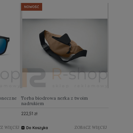
NOWOŚĆ
NOWOŚĆ
oneczne
Torba biodrowa nerka z twoim
Multitool w
nadrukiem
222,51 zł
122,88 zł
Z WIĘCEJ
ZOBACZ WIĘCEJ
Do Koszyka
Do Koszy