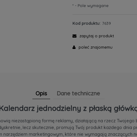
*
- Pole wymagane
Kod produktu:
7639
zapytaj o produkt
poleć znajomemu
Opis
Dane techniczne
Kalendarz jednodzielny z płaską główk
wią niezastąpioną formę reklamy, działającą na rzecz Twojego b
dyskretnie, lecz skutecznie, promują Twój produkt każdego dnia p
m narzędziem marketingowym, które nie wymagają znaczących n