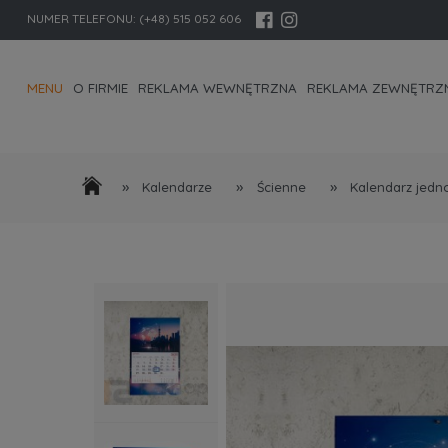
NUMER TELEFONU:
(+48) 515 052 606
MENU
O FIRMIE
REKLAMA WEWNĘTRZNA
REKLAMA ZEWNĘTRZ
KONTAKT I DANE FIRMY
»
»
»
Kalendarze
Ścienne
Kalendarz jedn