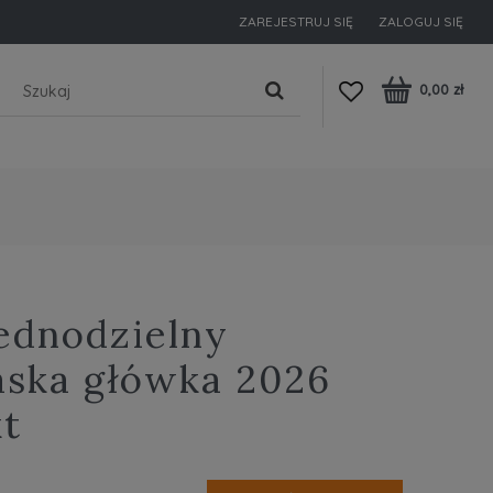
ZAREJESTRUJ SIĘ
ZALOGUJ SIĘ
0,00 zł
ednodzielny
aska główka 2026
kt