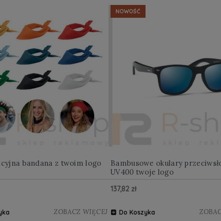
NOWOŚĆ
kcyjna bandana z twoim logo
Bambusowe okulary przeciwsł
UV400 twoje logo
137,82 zł
ZOBACZ WIĘCEJ
ZOBAC
yka
Do Koszyka