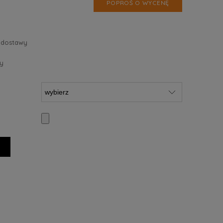
POPROŚ O WYCENĘ
 dostawy
y