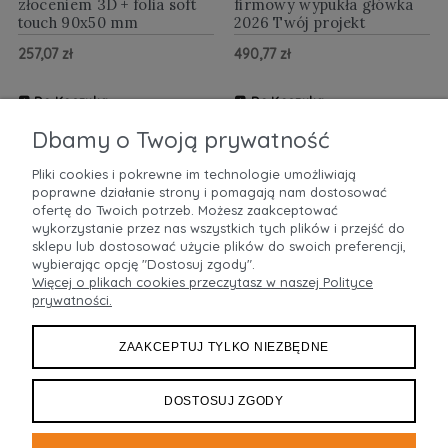
złoceniem 3D + folia soft
firmowy wypukła główka
touch 90x50 mm
2026 Twój projekt
257,07 zł
490,77 zł
Do Koszyka
Do Koszyka
ZOBACZ WIĘCEJ
ZOBACZ WIĘCEJ
Dbamy o Twoją prywatność
Pliki cookies i pokrewne im technologie umożliwiają
poprawne działanie strony i pomagają nam dostosować
POMOC
ofertę do Twoich potrzeb. Możesz zaakceptować
wykorzystanie przez nas wszystkich tych plików i przejść do
sklepu lub dostosować użycie plików do swoich preferencji,
MOJE KONTO
wybierając opcję "Dostosuj zgody".
Więcej o plikach cookies przeczytasz w naszej Polityce
prywatności.
PŁATNOŚCI I DOSTAWA
ZAAKCEPTUJ TYLKO NIEZBĘDNE
INFORMACJE
O NAS
DOSTOSUJ ZGODY