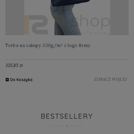
Torba na zakupy 330g/m² z logo firmy
Wi
225,83 zł
20
ZOBACZ WIĘCEJ
Do Koszyka
BESTSELLERY