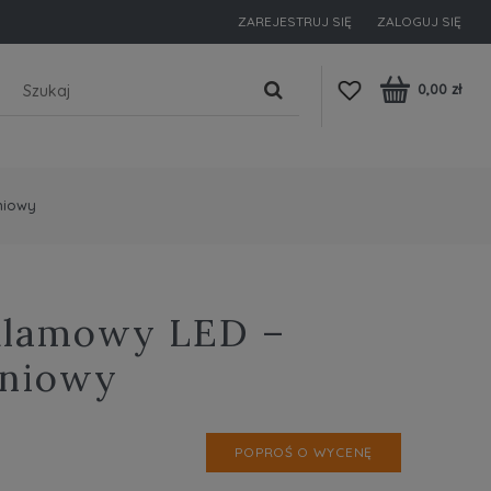
ZAREJESTRUJ SIĘ
ZALOGUJ SIĘ
0,00 zł
niowy
klamowy LED –
iniowy
POPROŚ O WYCENĘ