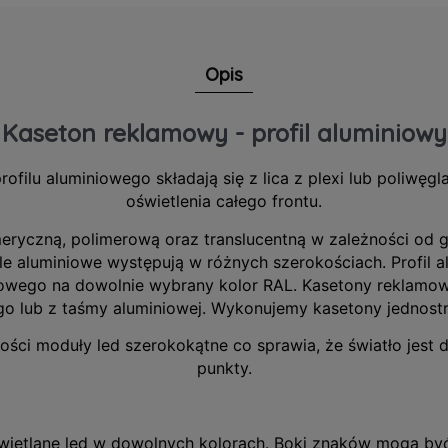
Opis
Kaseton reklamowy - profil aluminiowy
filu aluminiowego składają się z lica z plexi lub poliwęgl
oświetlenia całego frontu.
meryczną, polimerową oraz translucentną w zależności od g
ile aluminiowe występują w różnych szerokościach. Profil
wego na dowolnie wybrany kolor RAL. Kasetony reklamo
go lub z taśmy aluminiowej. Wykonujemy kasetony jednost
ści moduły led szerokokątne co sprawia, że światło jest d
punkty.
świetlane
led
w dowolnych kolorach. Boki znaków mogą być 