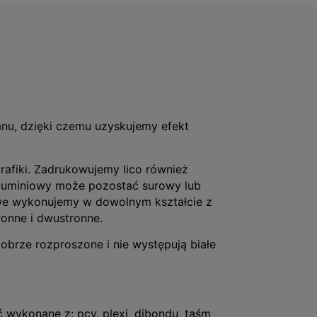
anu, dzięki czemu uzyskujemy efekt
rafiki. Zadrukowujemy lico również
 aluminiowy może pozostać surowy lub
we wykonujemy w dowolnym kształcie z
ronne i dwustronne.
obrze rozproszone i nie występują białe
wykonane z: pcv, plexi, dibondu, taśm