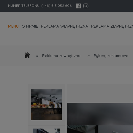
NUMER TELEFONU:
(+48) 515 052 606
MENU
O FIRMIE
REKLAMA WEWNĘTRZNA
REKLAMA ZEWNĘTRZ
KONTAKT I DANE FIRMY
»
»
Reklama zewnętrzna
Pylony reklamowe