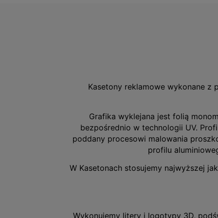
Kasetony reklamowe wykonane z pro
Grafika wyklejana jest folią mono
bezpośrednio w technologii UV. Prof
poddany procesowi malowania proszko
profilu aluminiowe
W Kasetonach stosujemy najwyższej jako
Wykonujemy litery i logotypy 3D, pod