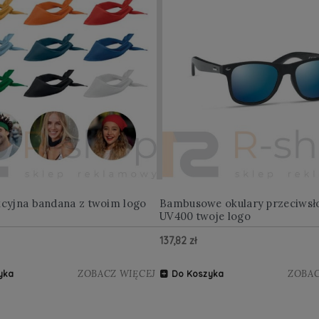
kcyjna bandana z twoim logo
Bambusowe okulary przeciwsł
UV400 twoje logo
137,82 zł
ZOBACZ WIĘCEJ
ZOBAC
yka
Do Koszyka