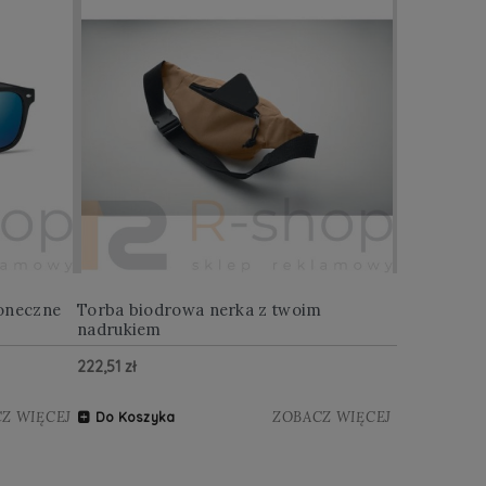
oneczne
Torba biodrowa nerka z twoim
Multitool w
nadrukiem
222,51 zł
122,88 zł
Z WIĘCEJ
ZOBACZ WIĘCEJ
Do Koszyka
Do Koszy