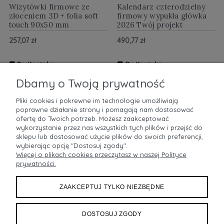
Wizytówki firmowe ze
Kalendarz czterodzielny
złoceniem 3D + folia soft
firmowy wypukła główka
touch 90x50 mm
2026 Twój projekt
257,07 zł
490,77 zł
Do Koszyka
Do Koszyka
ZOBACZ WIĘCEJ
ZOBACZ WIĘCEJ
Dbamy o Twoją prywatność
Pliki cookies i pokrewne im technologie umożliwiają
poprawne działanie strony i pomagają nam dostosować
POMOC
ofertę do Twoich potrzeb. Możesz zaakceptować
wykorzystanie przez nas wszystkich tych plików i przejść do
sklepu lub dostosować użycie plików do swoich preferencji,
MOJE KONTO
wybierając opcję "Dostosuj zgody".
Więcej o plikach cookies przeczytasz w naszej Polityce
prywatności.
PŁATNOŚCI I DOSTAWA
ZAAKCEPTUJ TYLKO NIEZBĘDNE
INFORMACJE
O NAS
DOSTOSUJ ZGODY