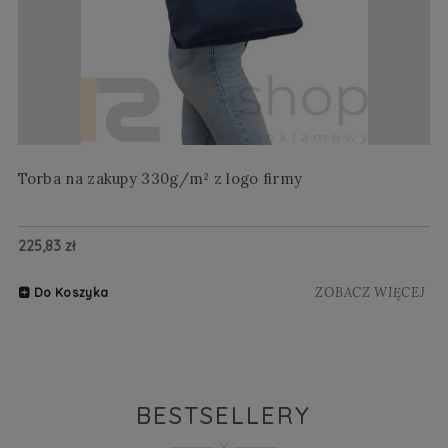
Torba na zakupy 330g/m² z logo firmy
Wi
225,83 zł
20
ZOBACZ WIĘCEJ
Do Koszyka
BESTSELLERY