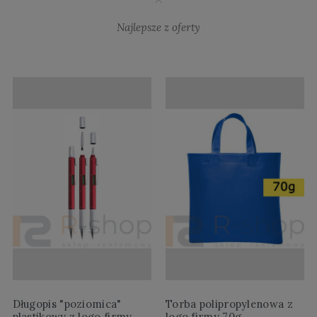
Najlepsze z oferty
Długopis "poziomica"
Torba polipropylenowa z
plastikowy z logo firmy
logo firmy 70g