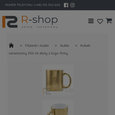
NUMER TELEFONU:
(+48) 515 052 606
»
»
»
Filiżanki i kubki
Kubki
Kubek
ceramiczny 350 ml złoty z logo firmy