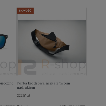
NOWOŚĆ
NOWOŚĆ
oneczne
Torba biodrowa nerka z twoim
Multitool w
nadrukiem
222,51 zł
122,88 zł