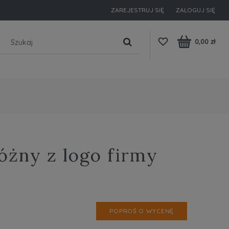
ZAREJESTRUJ SIĘ
ZALOGUJ SIĘ
0,00 zł
óżny z logo firmy
POPROŚ O WYCENĘ