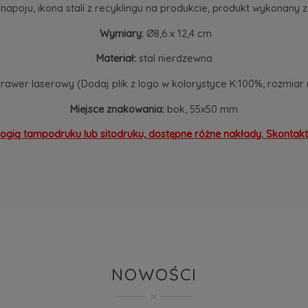
napoju, ikona stali z recyklingu na produkcie, produkt wykonany ze
Wymiary:
Ø8,6 x 12,4 cm
Materiał:
stal nierdzewna
awer laserowy (Dodaj plik z logo w kolorystyce K:100%, rozmiar 
Miejsce znakowania:
bok, 55x50 mm
ogią tampodruku lub sitodruku, dostępne różne nakłady. Skontaktu
NOWOŚCI