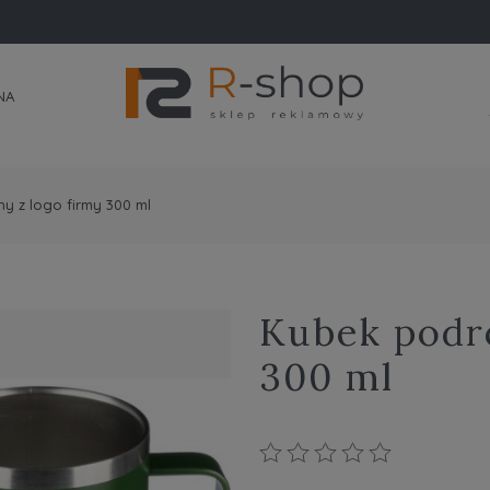
NA
y z logo firmy 300 ml
Kubek podr
300 ml