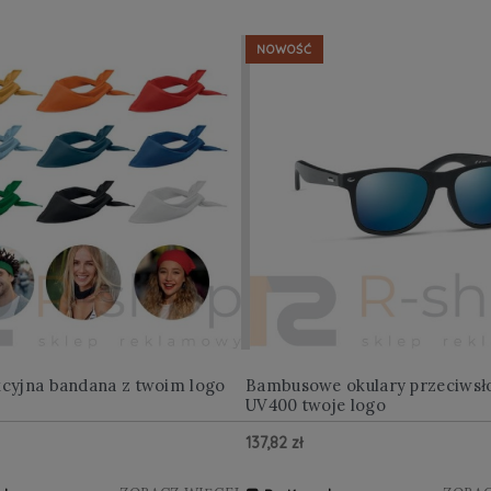
NOWOŚĆ
kcyjna bandana z twoim logo
Bambusowe okulary przeciwsł
UV400 twoje logo
137,82 zł