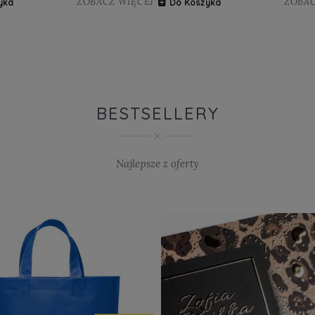
ZOBACZ WIĘCEJ
ZOBAC
yka
Do Koszyka
BESTSELLERY
Najlepsze z oferty