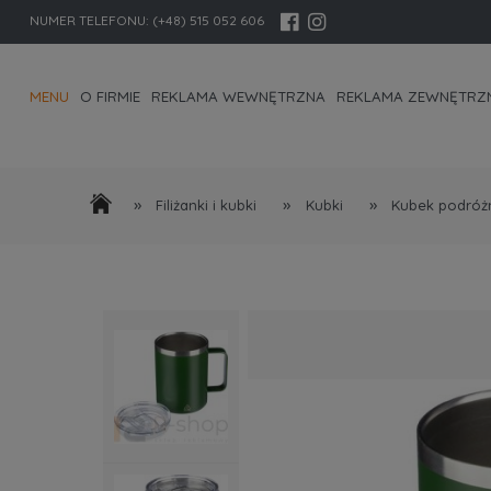
NUMER TELEFONU:
(+48) 515 052 606
MENU
O FIRMIE
REKLAMA WEWNĘTRZNA
REKLAMA ZEWNĘTRZ
KONTAKT I DANE FIRMY
»
»
»
Filiżanki i kubki
Kubki
Kubek podróżn