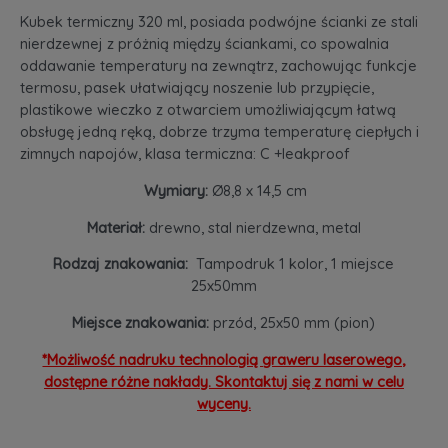
Kubek termiczny 320 ml, posiada podwójne ścianki ze stali
nierdzewnej z próżnią między ściankami, co spowalnia
oddawanie temperatury na zewnątrz, zachowując funkcje
termosu, pasek ułatwiający noszenie lub przypięcie,
plastikowe wieczko z otwarciem umożliwiającym łatwą
obsługę jedną ręką, dobrze trzyma temperaturę ciepłych i
zimnych napojów, klasa termiczna: C +leakproof
Wymiary:
Ø8,8 x 14,5 cm
Materiał:
drewno, stal nierdzewna, metal
Rodzaj znakowania:
Tampodruk 1 kolor, 1 miejsce
25x50mm
Miejsce znakowania:
przód, 25x50 mm (pion)
*Możliwość nadruku technologią graweru laserowego,
dostępne różne nakłady. Skontaktuj się z nami w celu
wyceny.