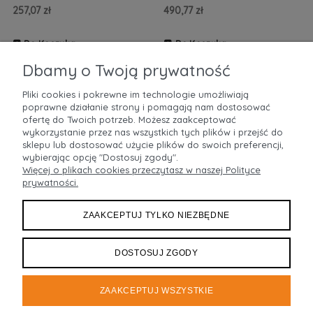
257,07 zł
490,77 zł
Do Koszyka
Do Koszyka
ZOBACZ WIĘCEJ
ZOBACZ WIĘCEJ
Dbamy o Twoją prywatność
Pliki cookies i pokrewne im technologie umożliwiają
poprawne działanie strony i pomagają nam dostosować
POMOC
ofertę do Twoich potrzeb. Możesz zaakceptować
wykorzystanie przez nas wszystkich tych plików i przejść do
sklepu lub dostosować użycie plików do swoich preferencji,
MOJE KONTO
wybierając opcję "Dostosuj zgody".
Więcej o plikach cookies przeczytasz w naszej Polityce
prywatności.
PŁATNOŚCI I DOSTAWA
ZAAKCEPTUJ TYLKO NIEZBĘDNE
INFORMACJE
O NAS
DOSTOSUJ ZGODY
ZAAKCEPTUJ WSZYSTKIE