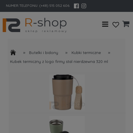
NUMER TELEFONU:
(+48) 515 052 606
»
»
»
Butelki i bidony
Kubki termiczne
Kubek termiczny z logo firmy stal nierdzewna 320 ml