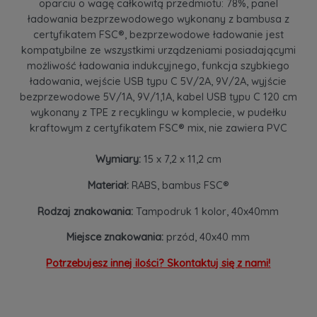
oparciu o wagę całkowitą przedmiotu: 78%, panel
ładowania bezprzewodowego wykonany z bambusa z
certyfikatem FSC®, bezprzewodowe ładowanie jest
kompatybilne ze wszystkimi urządzeniami posiadającymi
możliwość ładowania indukcyjnego, funkcja szybkiego
ładowania, wejście USB typu C 5V/2A, 9V/2A, wyjście
bezprzewodowe 5V/1A, 9V/1,1A, kabel USB typu C 120 cm
wykonany z TPE z recyklingu w komplecie, w pudełku
kraftowym z certyfikatem FSC® mix, nie zawiera PVC
Wymiary:
15 x 7,2 x 11,2 cm
Materiał:
RABS, bambus FSC®
Rodzaj znakowania:
Tampodruk 1 kolor, 40x40mm
Miejsce znakowania:
przód, 40x40 mm
Potrzebujesz innej ilości? Skontaktuj się z nami!