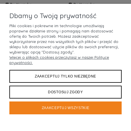
Do Koszyka
Do Koszyka
ZOBACZ WIĘCEJ
ZOBACZ WIĘCEJ
Dbamy o Twoją prywatność
Pliki cookies i pokrewne im technologie umożliwiają
poprawne działanie strony i pomagają nam dostosować
POMOC
ofertę do Twoich potrzeb. Możesz zaakceptować
wykorzystanie przez nas wszystkich tych plików i przejść do
sklepu lub dostosować użycie plików do swoich preferencji,
MOJE KONTO
wybierając opcję "Dostosuj zgody".
Więcej o plikach cookies przeczytasz w naszej Polityce
prywatności.
PŁATNOŚCI I DOSTAWA
ZAAKCEPTUJ TYLKO NIEZBĘDNE
INFORMACJE
O NAS
DOSTOSUJ ZGODY
ZAAKCEPTUJ WSZYSTKIE