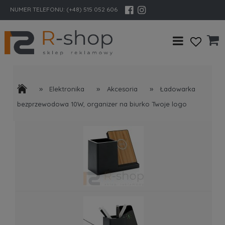
NUMER TELEFONU:
(+48) 515 052 606
»
»
»
Elektronika
Akcesoria
Ładowarka
bezprzewodowa 10W, organizer na biurko Twoje logo