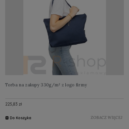
Torba na zakupy 330g/m² z logo firmy
Wi
225,83 zł
20
ZOBACZ WIĘCEJ
Do Koszyka