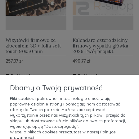
Wizytówki firmowe ze
Kalendarz czterodzielny
złoceniem 3D + folia soft
firmowy wypukła główka
touch 90x50 mm
2026 Twój projekt
257,07 zł
490,77 zł
Do Koszyka
Do Koszyka
ZOBACZ WIĘCEJ
ZOBACZ WIĘCEJ
Dbamy o Twoją prywatność
Pliki cookies i pokrewne im technologie umożliwiają
poprawne działanie strony i pomagają nam dostosować
POMOC
ofertę do Twoich potrzeb. Możesz zaakceptować
wykorzystanie przez nas wszystkich tych plików i przejść do
sklepu lub dostosować użycie plików do swoich preferencji,
MOJE KONTO
wybierając opcję "Dostosuj zgody".
Więcej o plikach cookies przeczytasz w naszej Polityce
prywatności.
PŁATNOŚCI I DOSTAWA