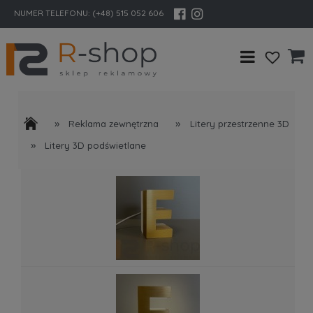
NUMER TELEFONU:
(+48) 515 052 606
»
»
Reklama zewnętrzna
Litery przestrzenne 3D
»
Litery 3D podświetlane