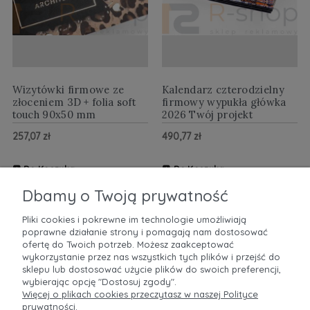
Wizytówki firmowe ze
Kalendarz czterodzielny
złoceniem 3D + folia soft
firmowy wypukła główka
touch 90x50 mm
2026 Twój projekt
257,07 zł
490,77 zł
Do Koszyka
Do Koszyka
ZOBACZ WIĘCEJ
ZOBACZ WIĘCEJ
Dbamy o Twoją prywatność
Pliki cookies i pokrewne im technologie umożliwiają
poprawne działanie strony i pomagają nam dostosować
POMOC
ofertę do Twoich potrzeb. Możesz zaakceptować
wykorzystanie przez nas wszystkich tych plików i przejść do
sklepu lub dostosować użycie plików do swoich preferencji,
MOJE KONTO
wybierając opcję "Dostosuj zgody".
Więcej o plikach cookies przeczytasz w naszej Polityce
prywatności.
PŁATNOŚCI I DOSTAWA