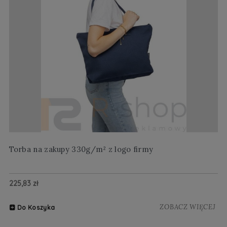
Torba na zakupy 330g/m² z logo firmy
Wi
225,83 zł
20
ZOBACZ WIĘCEJ
Do Koszyka