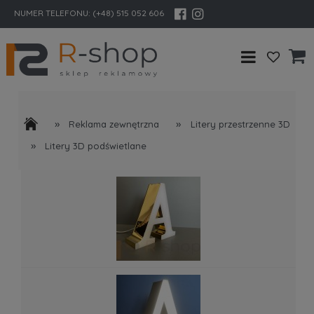
NUMER TELEFONU:
(+48) 515 052 606
»
»
Reklama zewnętrzna
Litery przestrzenne 3D
»
Litery 3D podświetlane