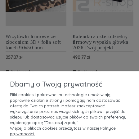
Wizytówki firmowe ze
Kalendarz czterodzielny
złoceniem 3D + folia soft
firmowy wypukła główka
touch 90x50 mm
2026 Twój projekt
257,07 zł
490,77 zł
Do Koszyka
Do Koszyka
ZOBACZ WIĘCEJ
ZOBACZ WIĘCEJ
Dbamy o Twoją prywatność
Pliki cookies i pokrewne im technologie umożliwiają
poprawne działanie strony i pomagają nam dostosować
POMOC
ofertę do Twoich potrzeb. Możesz zaakceptować
wykorzystanie przez nas wszystkich tych plików i przejść do
sklepu lub dostosować użycie plików do swoich preferencji,
MOJE KONTO
wybierając opcję "Dostosuj zgody".
Więcej o plikach cookies przeczytasz w naszej Polityce
prywatności.
PŁATNOŚCI I DOSTAWA