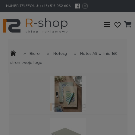
NUMER TELEFONU:
(+48) 515 052 606
»
»
»
Biuro
Notesy
Notes A5 w linie 160
stron twoje logo