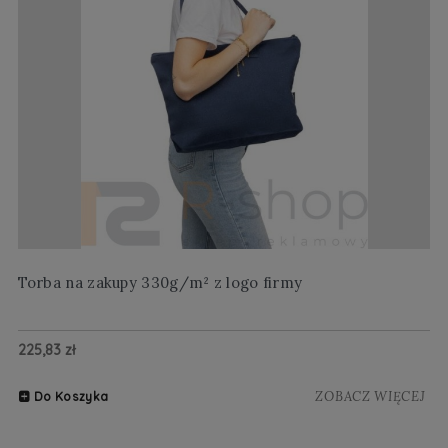
Torba na zakupy 330g/m² z logo firmy
Wi
225,83 zł
20
ZOBACZ WIĘCEJ
Do Koszyka