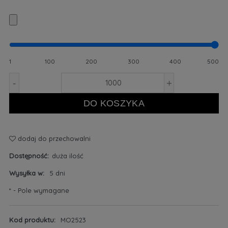
1
100
200
300
400
500
-
+
DO KOSZYKA
dodaj do przechowalni
Dostępność:
duża ilość
Wysyłka w:
5 dni
*
- Pole wymagane
Kod produktu:
MO2523