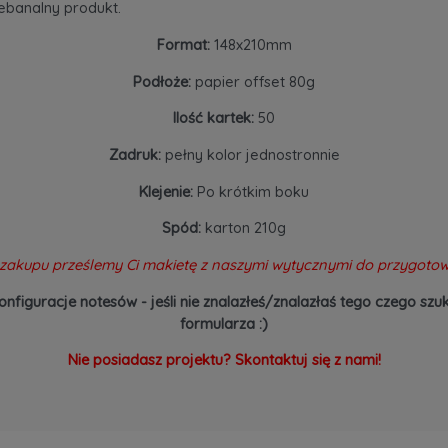
iebanalny produkt.
Format:
148x210mm
Podłoże:
papier offset 80g
Ilość kartek:
50
Zadruk:
pełny kolor jednostronnie
Klejenie:
Po krótkim boku
Spód:
karton 210g
zakupu prześlemy Ci makietę z naszymi wytycznymi do przygotow
onfiguracje notesów - jeśli nie znalazłeś/znalazłaś tego czego 
formularza :)
Nie posiadasz projektu? Skontaktuj się z nami!