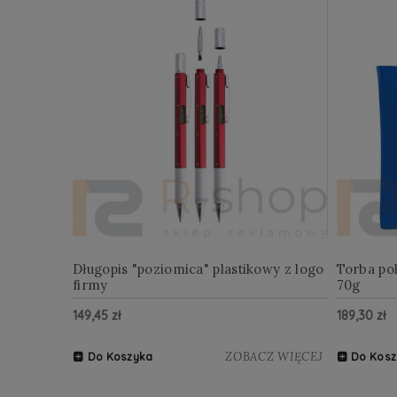
Długopis "poziomica" plastikowy z logo
Torba po
firmy
70g
149,45 zł
189,30 zł
ZOBACZ WIĘCEJ
Do Koszyka
Do Kosz