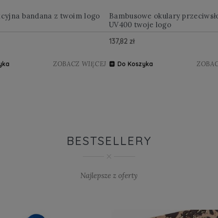
kcyjna bandana z twoim logo
Bambusowe okulary przeciwsł
UV400 twoje logo
137,82 zł
ZOBACZ WIĘCEJ
ZOBAC
yka
Do Koszyka
BESTSELLERY
Najlepsze z oferty