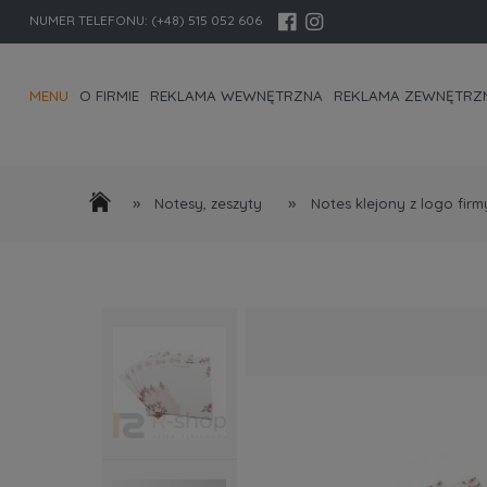
NUMER TELEFONU:
(+48) 515 052 606
MENU
O FIRMIE
REKLAMA WEWNĘTRZNA
REKLAMA ZEWNĘTRZ
KONTAKT I DANE FIRMY
»
»
Notesy, zeszyty
Notes klejony z logo firm