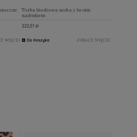
oneczne
Torba biodrowa nerka z twoim
Multitool w
nadrukiem
222,51 zł
122,88 zł
Z WIĘCEJ
ZOBACZ WIĘCEJ
Do Koszyka
Do Koszy