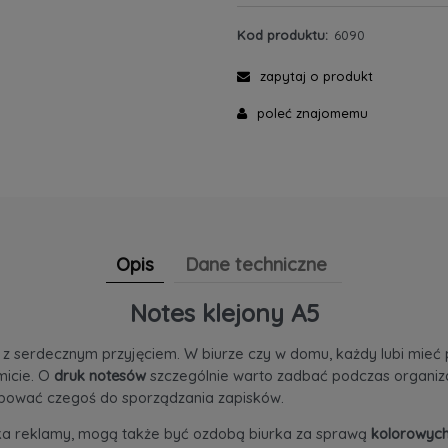
Kod produktu:
6090
zapytaj o produkt
poleć znajomemu
Opis
Dane techniczne
Notes klejony A5
ę z serdecznym przyjęciem. W biurze czy w domu, każdy lubi mieć p
micie. O
druk notesów
szczególnie warto zadbać podczas organizacj
ebować czegoś do sporządzania zapisków.
ika reklamy, mogą także być ozdobą biurka za sprawą
kolorowych