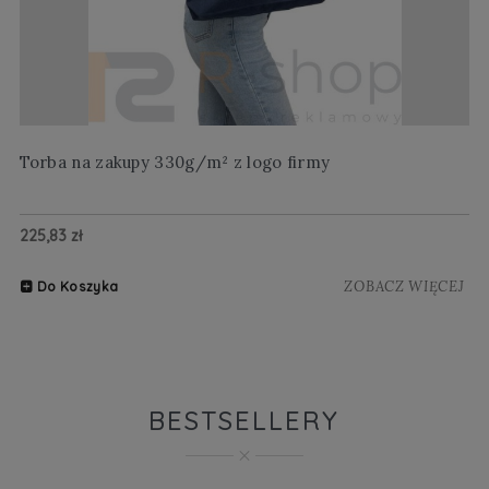
Torba na zakupy 330g/m² z logo firmy
Wi
225,83 zł
20
ZOBACZ WIĘCEJ
Do Koszyka
BESTSELLERY