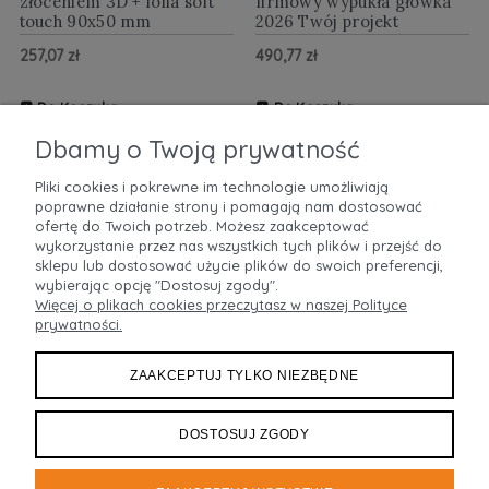
złoceniem 3D + folia soft
firmowy wypukła główka
touch 90x50 mm
2026 Twój projekt
257,07 zł
490,77 zł
Do Koszyka
Do Koszyka
ZOBACZ WIĘCEJ
ZOBACZ WIĘCEJ
Dbamy o Twoją prywatność
Pliki cookies i pokrewne im technologie umożliwiają
poprawne działanie strony i pomagają nam dostosować
POMOC
ofertę do Twoich potrzeb. Możesz zaakceptować
wykorzystanie przez nas wszystkich tych plików i przejść do
sklepu lub dostosować użycie plików do swoich preferencji,
MOJE KONTO
wybierając opcję "Dostosuj zgody".
Więcej o plikach cookies przeczytasz w naszej Polityce
prywatności.
PŁATNOŚCI I DOSTAWA
ZAAKCEPTUJ TYLKO NIEZBĘDNE
INFORMACJE
O NAS
DOSTOSUJ ZGODY