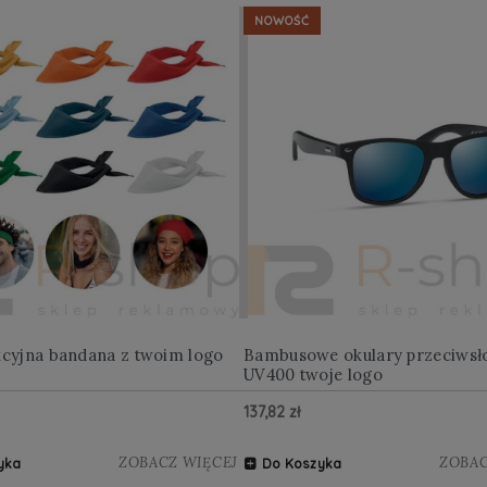
NOWOŚĆ
kcyjna bandana z twoim logo
Bambusowe okulary przeciwsł
UV400 twoje logo
137,82 zł
ZOBACZ WIĘCEJ
ZOBAC
yka
Do Koszyka