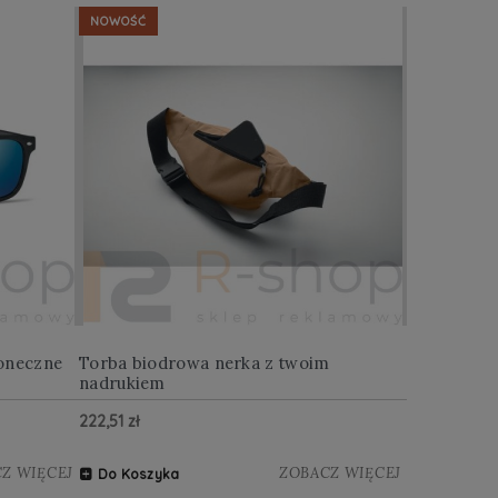
NOWOŚĆ
NOWOŚĆ
oneczne
Torba biodrowa nerka z twoim
Multitool w
nadrukiem
222,51 zł
122,88 zł
Z WIĘCEJ
ZOBACZ WIĘCEJ
Do Koszyka
Do Koszy