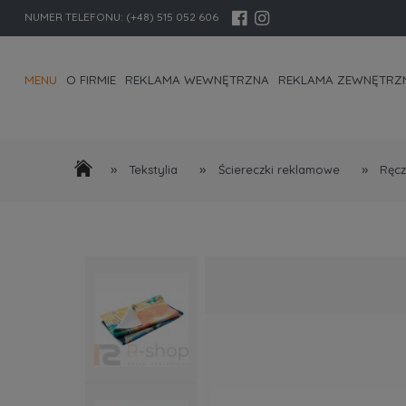
NUMER TELEFONU:
(+48) 515 052 606
MENU
O FIRMIE
REKLAMA WEWNĘTRZNA
REKLAMA ZEWNĘTRZ
KONTAKT I DANE FIRMY
»
»
»
Tekstylia
Ściereczki reklamowe
Ręcz