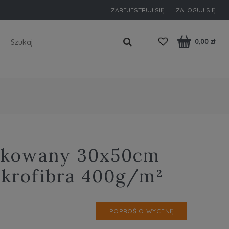
ZAREJESTRUJ SIĘ
ZALOGUJ SIĘ
0,00 zł
ukowany 30x50cm
ikrofibra 400g/m²
POPROŚ O WYCENĘ