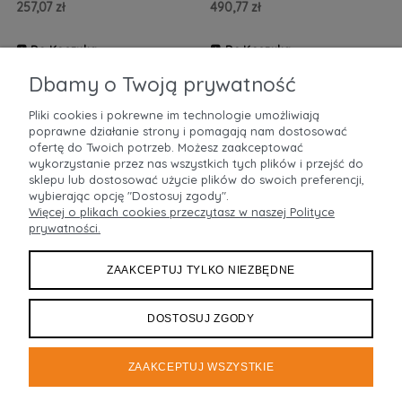
257,07 zł
490,77 zł
Do Koszyka
Do Koszyka
ZOBACZ WIĘCEJ
ZOBACZ WIĘCEJ
Dbamy o Twoją prywatność
Pliki cookies i pokrewne im technologie umożliwiają
poprawne działanie strony i pomagają nam dostosować
POMOC
ofertę do Twoich potrzeb. Możesz zaakceptować
wykorzystanie przez nas wszystkich tych plików i przejść do
sklepu lub dostosować użycie plików do swoich preferencji,
MOJE KONTO
wybierając opcję "Dostosuj zgody".
Więcej o plikach cookies przeczytasz w naszej Polityce
prywatności.
PŁATNOŚCI I DOSTAWA
ZAAKCEPTUJ TYLKO NIEZBĘDNE
INFORMACJE
O NAS
DOSTOSUJ ZGODY
ZAAKCEPTUJ WSZYSTKIE