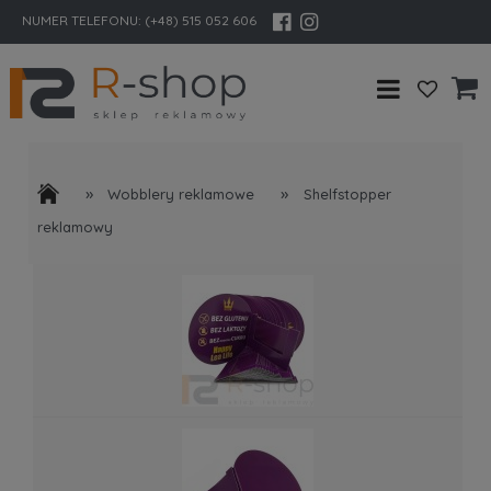
NUMER TELEFONU:
(+48) 515 052 606
»
»
Wobblery reklamowe
Shelfstopper
reklamowy