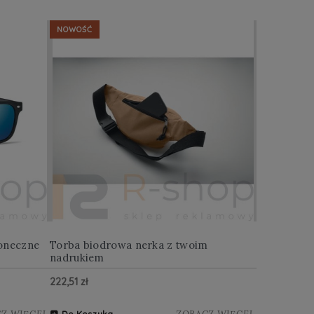
NOWOŚĆ
NOWOŚĆ
oneczne
Torba biodrowa nerka z twoim
Multitool w
nadrukiem
222,51 zł
122,88 zł