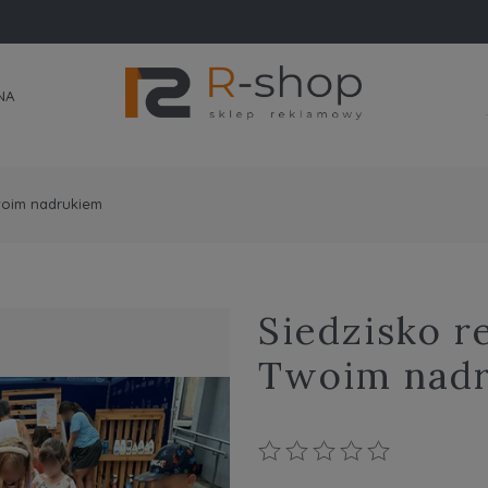
NA
woim nadrukiem
Siedzisko r
Twoim nad