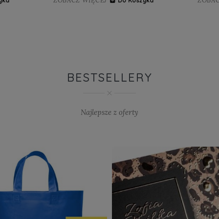
ZOBACZ WIĘCEJ
ZOBAC
yka
Do Koszyka
BESTSELLERY
Najlepsze z oferty