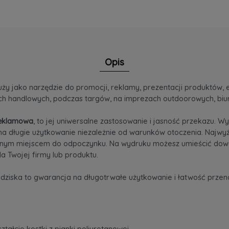
Opis
ży jako narzędzie do promocji, reklamy, prezentacji produktów, 
h handlowych, podczas targów, na imprezach outdoorowych, biur
eklamowa
, to jej uniwersalne zastosowanie i jasność przekazu. W
na długie użytkowanie niezależnie od warunków otoczenia. Najwyższ
dnym miejscem do odpoczynku. Na wydruku możesz umieścić dowoln
a Twojej firmy lub produktu.
ziska to gwarancja na długotrwałe użytkowanie i łatwość przeno
ztałcie kostki z pianki poliuretanowej,