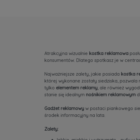
Atrakcyjna wizualnie
kostka reklamowa
posłu
konsumentów. Dlatego spotkasz je w centrac
Najważniejsze zalety, jakie posiada
kostka r
której wykonane zostały siedziska, pozwala 
tylko
elementem reklamy
, ale również wygo
stanie się idealnym
nośnikiem reklamowym
dl
Gadżet reklamowy
w postaci piankowego sied
środek informacyjny na lata.
Zalety:
lekkie, miękkie i wytrzymałe - pufy w ks