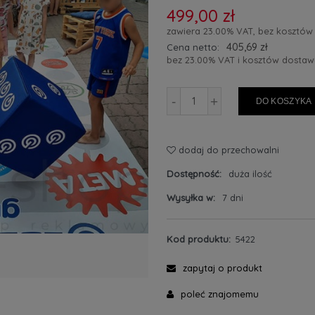
499,00 zł
zawiera 23.00% VAT, bez kosztów
405,69 zł
Cena netto:
bez 23.00% VAT i kosztów dostaw
-
+
DO KOSZYKA
dodaj do przechowalni
Dostępność:
duża ilość
Wysyłka w:
7 dni
Kod produktu:
5422
zapytaj o produkt
poleć znajomemu