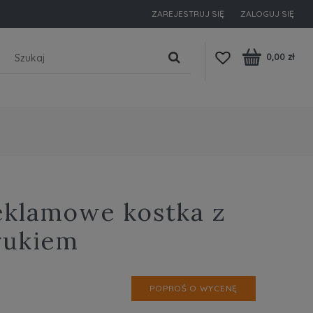
ZAREJESTRUJ SIĘ
ZALOGUJ SIĘ
0,00 zł
eklamowe kostka z
rukiem
POPROŚ O WYCENĘ