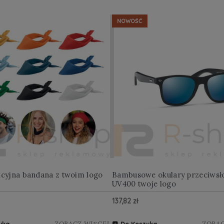
NOWOŚĆ
kcyjna bandana z twoim logo
Bambusowe okulary przeciwsł
UV400 twoje logo
137,82 zł