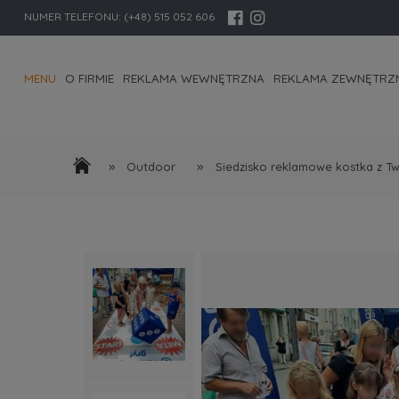
NUMER TELEFONU:
(+48) 515 052 606
MENU
O FIRMIE
REKLAMA WEWNĘTRZNA
REKLAMA ZEWNĘTRZ
KONTAKT I DANE FIRMY
»
»
Outdoor
Siedzisko reklamowe kostka z T