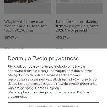
Wizytówki firmowe ze
Kalendarz czterodzielny
złoceniem 3D + folia soft
firmowy wypukła główka
touch 90x50 mm
2026 Twój projekt
257,07 zł
490,77 zł
Do Koszyka
Do Koszyka
ZOBACZ WIĘCEJ
ZOBACZ WIĘCEJ
Dbamy o Twoją prywatność
Pliki cookies i pokrewne im technologie umożliwiają
poprawne działanie strony i pomagają nam dostosować
POMOC
ofertę do Twoich potrzeb. Możesz zaakceptować
wykorzystanie przez nas wszystkich tych plików i przejść do
sklepu lub dostosować użycie plików do swoich preferencji,
MOJE KONTO
wybierając opcję "Dostosuj zgody".
Więcej o plikach cookies przeczytasz w naszej Polityce
prywatności.
PŁATNOŚCI I DOSTAWA