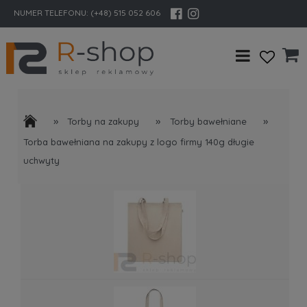
NUMER TELEFONU:
(+48) 515 052 606
»
»
»
Torby na zakupy
Torby bawełniane
Torba bawełniana na zakupy z logo firmy 140g długie
uchwyty