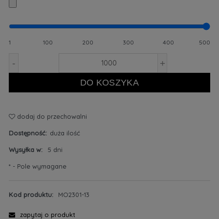
1
100
200
300
400
500
-
+
DO KOSZYKA
dodaj do przechowalni
Dostępność:
duża ilość
Wysyłka w:
5 dni
*
- Pole wymagane
Kod produktu:
MO2301-13
zapytaj o produkt