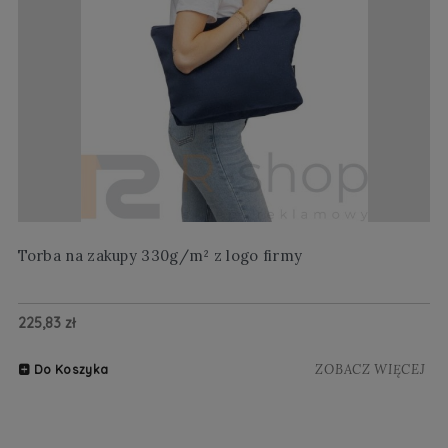
Torba na zakupy 330g/m² z logo firmy
Wi
225,83 zł
20
ZOBACZ WIĘCEJ
Do Koszyka