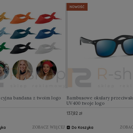
NOWOŚĆ
kcyjna bandana z twoim logo
Bambusowe okulary przeciwsł
UV400 twoje logo
137,82 zł
ZOBACZ WIĘCEJ
ZOBAC
yka
Do Koszyka