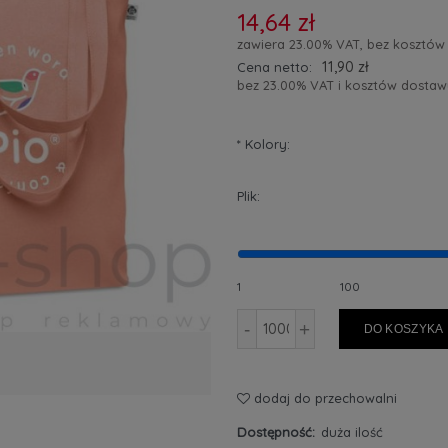
14,64 zł
zawiera 23.00% VAT, bez kosztów
11,90 zł
Cena netto:
bez 23.00% VAT i kosztów dostaw
*
Kolory:
Plik:
1
100
-
+
DO KOSZYKA
dodaj do przechowalni
Dostępność:
duża ilość