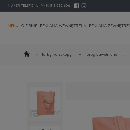
NUMER TELEFONU:
(+48) 515 052 606
MENU
O FIRMIE
REKLAMA WEWNĘTRZNA
REKLAMA ZEWNĘTRZ
KONTAKT I DANE FIRMY
»
»
»
Torby na zakupy
Torby bawełniane