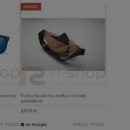
NOWOŚĆ
NOWOŚĆ
oneczne
Torba biodrowa nerka z twoim
Multitool w
nadrukiem
222,51 zł
122,88 zł
Z WIĘCEJ
ZOBACZ WIĘCEJ
Do Koszyka
Do Koszy