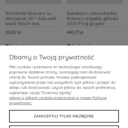
Wizytówki firmowe ze
Kalendarz czterodzielny
złoceniem 3D + folia soft
firmowy wypukła główka
touch 90x50 mm
2026 Twój projekt
257,07 zł
490,77 zł
Do Koszyka
Do Koszyka
ZOBACZ WIĘCEJ
ZOBACZ WIĘCEJ
Dbamy o Twoją prywatność
Pliki cookies i pokrewne im technologie umożliwiają
poprawne działanie strony i pomagają nam dostosować
POMOC
ofertę do Twoich potrzeb. Możesz zaakceptować
wykorzystanie przez nas wszystkich tych plików i przejść do
sklepu lub dostosować użycie plików do swoich preferencji,
MOJE KONTO
wybierając opcję "Dostosuj zgody".
Więcej o plikach cookies przeczytasz w naszej Polityce
prywatności.
PŁATNOŚCI I DOSTAWA
ZAAKCEPTUJ TYLKO NIEZBĘDNE
INFORMACJE