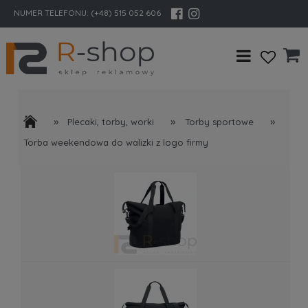
NUMER TELEFONU:
(+48) 515 052 606
»
»
»
Plecaki, torby, worki
Torby sportowe
Torba weekendowa do walizki z logo firmy