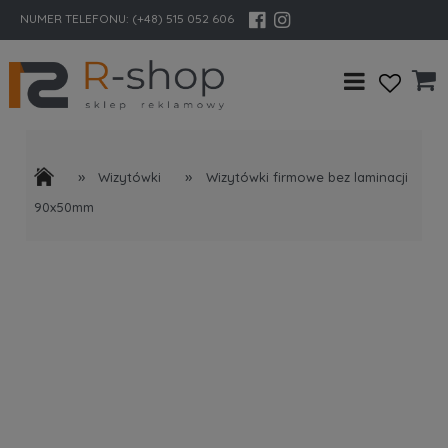
NUMER TELEFONU:
(+48) 515 052 606
»
»
Wizytówki
Wizytówki firmowe bez laminacji
90x50mm