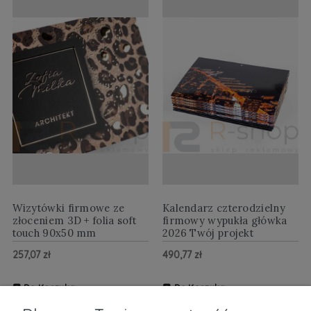
Wizytówki firmowe ze
Kalendarz czterodzielny
złoceniem 3D + folia soft
firmowy wypukła główka
touch 90x50 mm
2026 Twój projekt
257,07 zł
490,77 zł
Do Koszyka
Do Koszyka
ZOBACZ WIĘCEJ
ZOBACZ WIĘCEJ