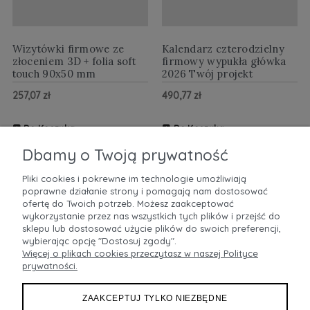
Wizytówki firmowe ze
Kalendarz czterodzielny
złoceniem 3D + folia soft
firmowy wypukła główka
touch 90x50 mm
2026 Twój projekt
257,07 zł
490,77 zł
Do Koszyka
Do Koszyka
ZOBACZ WIĘCEJ
ZOBACZ WIĘCEJ
Dbamy o Twoją prywatność
Pliki cookies i pokrewne im technologie umożliwiają
poprawne działanie strony i pomagają nam dostosować
POMOC
ofertę do Twoich potrzeb. Możesz zaakceptować
wykorzystanie przez nas wszystkich tych plików i przejść do
sklepu lub dostosować użycie plików do swoich preferencji,
MOJE KONTO
wybierając opcję "Dostosuj zgody".
Więcej o plikach cookies przeczytasz w naszej Polityce
prywatności.
PŁATNOŚCI I DOSTAWA
ZAAKCEPTUJ TYLKO NIEZBĘDNE
INFORMACJE