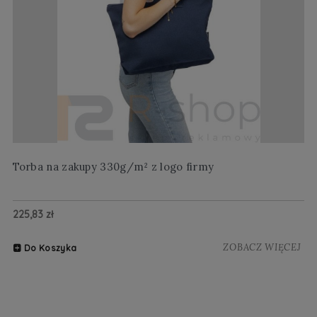
Torba na zakupy 330g/m² z logo firmy
Wi
225,83 zł
20
ZOBACZ WIĘCEJ
Do Koszyka