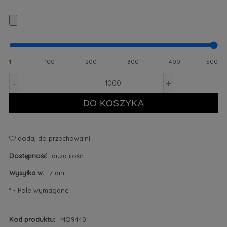
1
100
200
300
400
500
-
+
DO KOSZYKA
dodaj do przechowalni
Dostępność:
duża ilość
Wysyłka w:
7 dni
*
- Pole wymagane
Kod produktu:
MO9440