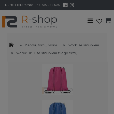
NUMER TELEFONU:
(+48) 515 052 606
»
»
Plecaki, torby, worki
Worki ze sznurkiem
»
Worek RPET ze sznurkiem z logo firmy