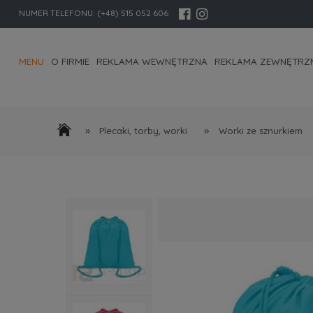
NUMER TELEFONU:
(+48) 515 052 606
MENU
O FIRMIE
REKLAMA WEWNĘTRZNA
REKLAMA ZEWNĘTRZ
KONTAKT I DANE FIRMY
»
»
Plecaki, torby, worki
Worki ze sznurkiem