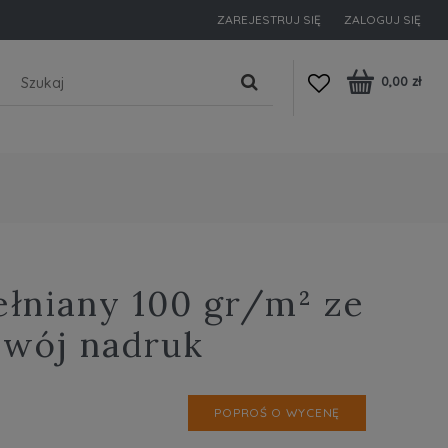
ZAREJESTRUJ SIĘ
ZALOGUJ SIĘ
0,00 zł
łniany 100 gr/m² ze
twój nadruk
POPROŚ O WYCENĘ