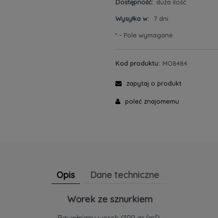
Dostępność:
duża ilość
Wysyłka w:
7 dni
*
- Pole wymagane
Kod produktu:
MO8484
zapytaj o produkt
poleć znajomemu
Opis
Dane techniczne
Worek ze sznurkiem
Bawełniany worek (100 gr/m²)