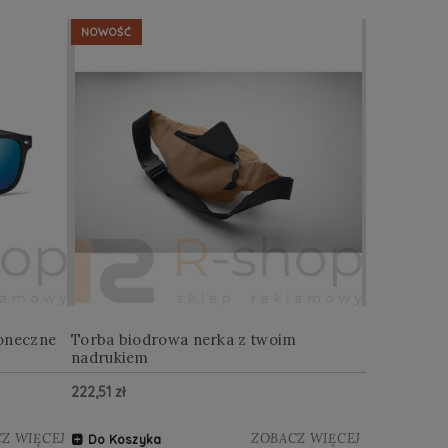
NOWOŚĆ
NOWOŚĆ
oneczne
Torba biodrowa nerka z twoim
Multitool w
nadrukiem
222,51 zł
122,88 zł
Z WIĘCEJ
ZOBACZ WIĘCEJ
Do Koszyka
Do Koszy