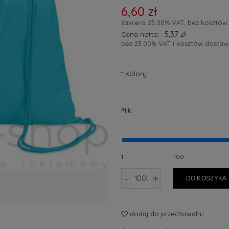
6,60 zł
zawiera 23.00% VAT, bez kosztów
5,37 zł
Cena netto:
bez 23.00% VAT i kosztów dostaw
*
Kolory:
Plik:
1
100
-
+
DO KOSZYKA
dodaj do przechowalni