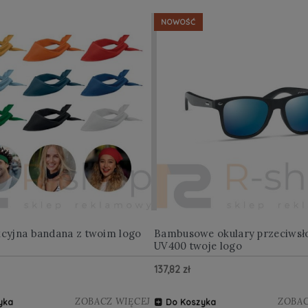
NOWOŚĆ
kcyjna bandana z twoim logo
Bambusowe okulary przeciwsł
UV400 twoje logo
137,82 zł
ZOBACZ WIĘCEJ
ZOBAC
yka
Do Koszyka