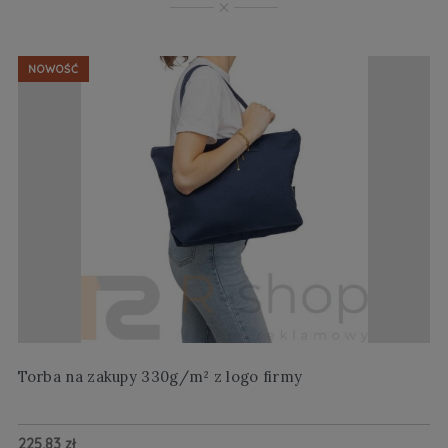
NOWOŚĆ
Torba na zakupy 330g/m² z logo firmy
Wi
225,83 zł
20