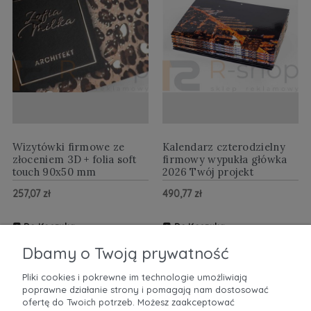
Wizytówki firmowe ze
Kalendarz czterodzielny
złoceniem 3D + folia soft
firmowy wypukła główka
touch 90x50 mm
2026 Twój projekt
257,07 zł
490,77 zł
Do Koszyka
Do Koszyka
ZOBACZ WIĘCEJ
ZOBACZ WIĘCEJ
Dbamy o Twoją prywatność
Pliki cookies i pokrewne im technologie umożliwiają
poprawne działanie strony i pomagają nam dostosować
POMOC
ofertę do Twoich potrzeb. Możesz zaakceptować