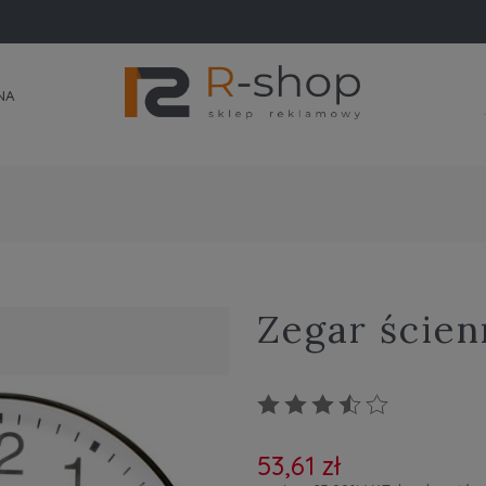
NA
Zegar ścien
53,61 zł