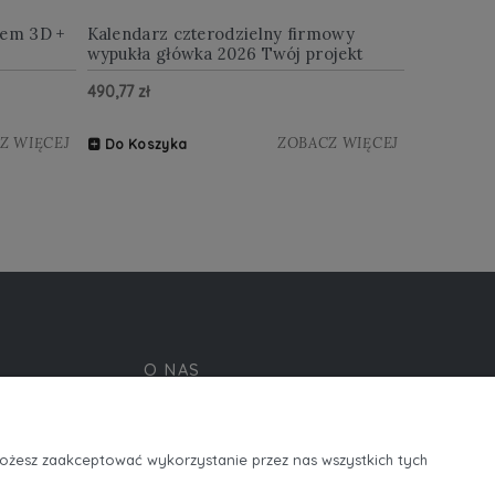
iem 3D +
Kalendarz czterodzielny firmowy
wypukła główka 2026 Twój projekt
490,77 zł
Z WIĘCEJ
ZOBACZ WIĘCEJ
Do Koszyka
O NAS
ości
R-shop ordering platform
Kontakt i dane firmy
Możesz zaakceptować wykorzystanie przez nas wszystkich tych
O firmie