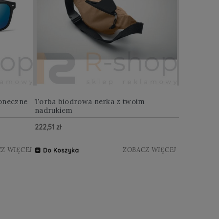
oneczne
Torba biodrowa nerka z twoim
Multitool w
nadrukiem
222,51 zł
122,88 zł
Z WIĘCEJ
ZOBACZ WIĘCEJ
Do Koszyka
Do Koszy