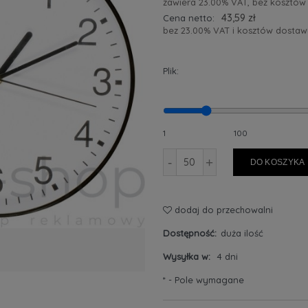
zawiera 23.00% VAT, bez kosztów
43,59 zł
Cena netto:
bez 23.00% VAT i kosztów dostaw
Plik:
1
100
-
+
DO KOSZYKA
dodaj do przechowalni
Dostępność:
duża ilość
Wysyłka w:
4 dni
*
- Pole wymagane