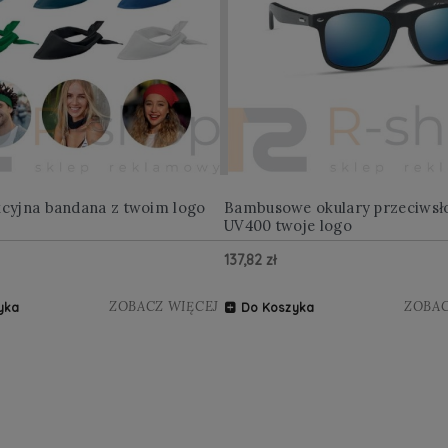
kcyjna bandana z twoim logo
Bambusowe okulary przeciwsł
UV400 twoje logo
137,82 zł
ZOBACZ WIĘCEJ
ZOBAC
yka
Do Koszyka