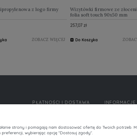
lipropylenowa z logo firmy
Wizytówki firmowe ze złocen
folia soft touch 90x50 mm
257,07 zł
ZOBACZ WIĘCEJ
ZOBAC
yka
Do Koszyka
PŁATNOŚCI I DOSTAWA
INFORMACJE
Formy płatności
Polityka prywatn
Czas i koszty dostawy
Jak kupować?
ziałanie strony i pomagają nam dostosować ofertę do Twoich potrzeb. 
 preferencji, wybierając opcję "Dostosuj zgody".