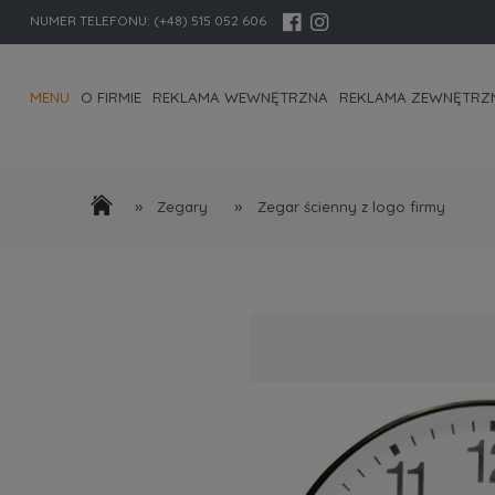
NUMER TELEFONU:
(+48) 515 052 606
MENU
O FIRMIE
REKLAMA WEWNĘTRZNA
REKLAMA ZEWNĘTRZ
KONTAKT I DANE FIRMY
»
»
Zegary
Zegar ścienny z logo firmy