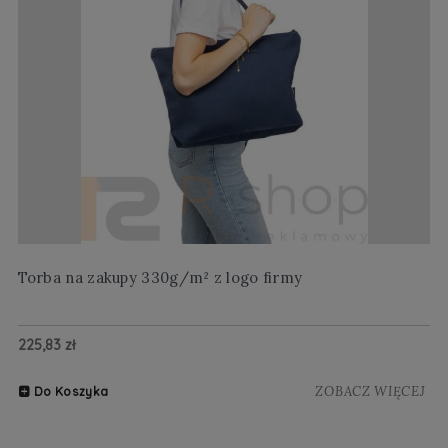
Torba na zakupy 330g/m² z logo firmy
Wi
225,83 zł
20
ZOBACZ WIĘCEJ
Do Koszyka