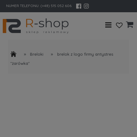
NUMER TELEFONU:
(+48) 515 052 606
»
»
Breloki
brelok z logo firmy antystres
"żarówka"