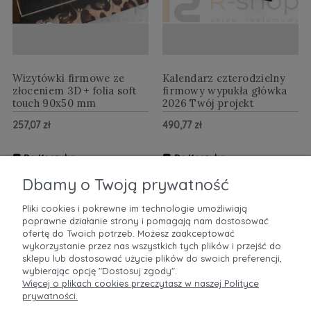
Wizytówki firmowe ze
Kalendarz czterodzielny
złoceniem 3D + folia soft
firmowy wypukła główka
touch 90x50 mm
2026 Twój projekt
257,07 zł
490,77 zł
Do Koszyka
Do Koszyka
ZOBACZ WIĘCEJ
ZOBACZ WIĘCEJ
Dbamy o Twoją prywatność
Pliki cookies i pokrewne im technologie umożliwiają
poprawne działanie strony i pomagają nam dostosować
POMOC
ofertę do Twoich potrzeb. Możesz zaakceptować
wykorzystanie przez nas wszystkich tych plików i przejść do
sklepu lub dostosować użycie plików do swoich preferencji,
MOJE KONTO
wybierając opcję "Dostosuj zgody".
Więcej o plikach cookies przeczytasz w naszej Polityce
prywatności.
PŁATNOŚCI I DOSTAWA