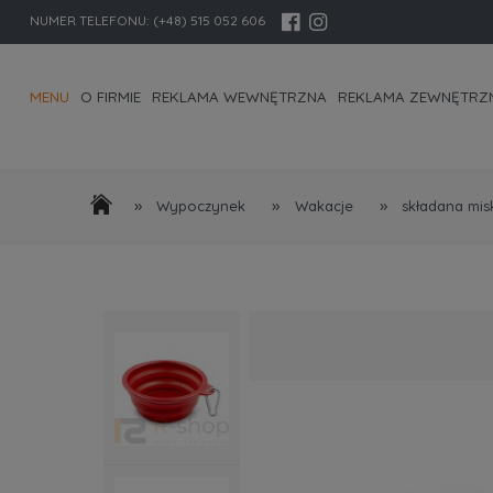
NUMER TELEFONU:
(+48) 515 052 606
MENU
O FIRMIE
REKLAMA WEWNĘTRZNA
REKLAMA ZEWNĘTRZ
KONTAKT I DANE FIRMY
»
»
»
Wypoczynek
Wakacje
składana mis