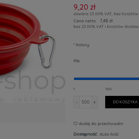
9,20 zł
zawiera 23.00% VAT, bez kosztów
7,48 zł
Cena netto:
bez 23.00% VAT i kosztów dostaw
*
Kolory:
Plik:
1
100
-
+
DO KOSZYKA
dodaj do przechowalni
Dostępność:
duża ilość