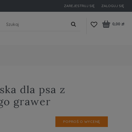
ZAREJESTRUJ SIĘ
ZALOGUJ SIĘ
0,00 zł
ska dla psa z
go grawer
POPROŚ O WYCENĘ