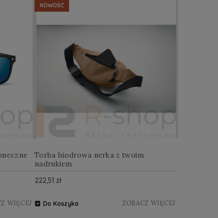
NOWOŚĆ
NOWOŚĆ
oneczne
Torba biodrowa nerka z twoim
Multitool w
nadrukiem
222,51 zł
122,88 zł
Z WIĘCEJ
ZOBACZ WIĘCEJ
Do Koszyka
Do Koszy