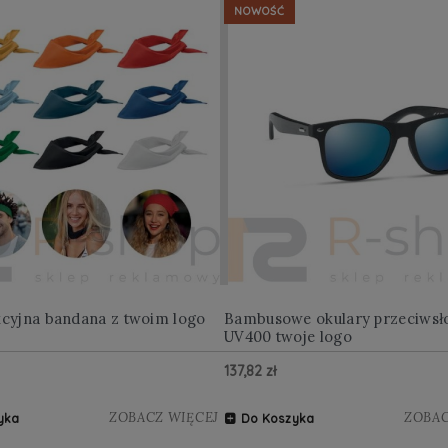
NOWOŚĆ
kcyjna bandana z twoim logo
Bambusowe okulary przeciwsł
UV400 twoje logo
137,82 zł
ZOBACZ WIĘCEJ
ZOBAC
yka
Do Koszyka