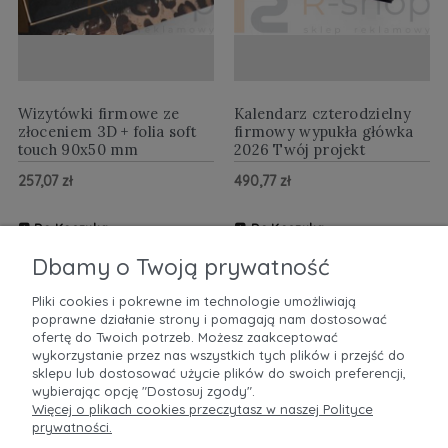
Wizytówki firmowe ze
Kalendarz czterodzielny
złoceniem 3D + folia soft
firmowy wypukła główka
touch 90x50 mm
2026 Twój projekt
257,07 zł
490,77 zł
Do Koszyka
Do Koszyka
ZOBACZ WIĘCEJ
ZOBACZ WIĘCEJ
Dbamy o Twoją prywatność
Pliki cookies i pokrewne im technologie umożliwiają
poprawne działanie strony i pomagają nam dostosować
POMOC
ofertę do Twoich potrzeb. Możesz zaakceptować
wykorzystanie przez nas wszystkich tych plików i przejść do
sklepu lub dostosować użycie plików do swoich preferencji,
MOJE KONTO
wybierając opcję "Dostosuj zgody".
Więcej o plikach cookies przeczytasz w naszej Polityce
prywatności.
PŁATNOŚCI I DOSTAWA