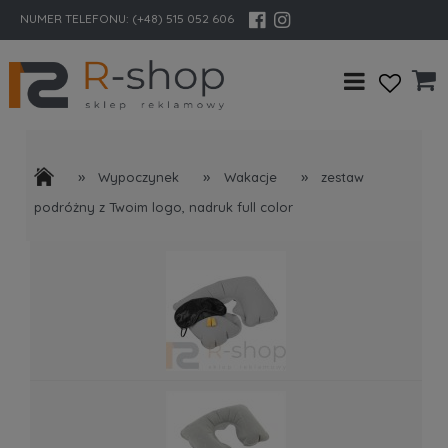
NUMER TELEFONU:
(+48) 515 052 606
»
»
»
Wypoczynek
Wakacje
zestaw
podróżny z Twoim logo, nadruk full color