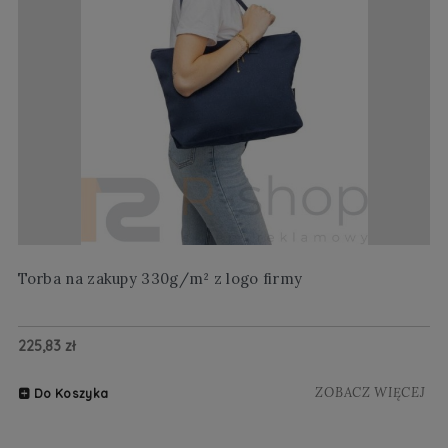
Torba na zakupy 330g/m² z logo firmy
Wi
225,83 zł
20
ZOBACZ WIĘCEJ
Do Koszyka