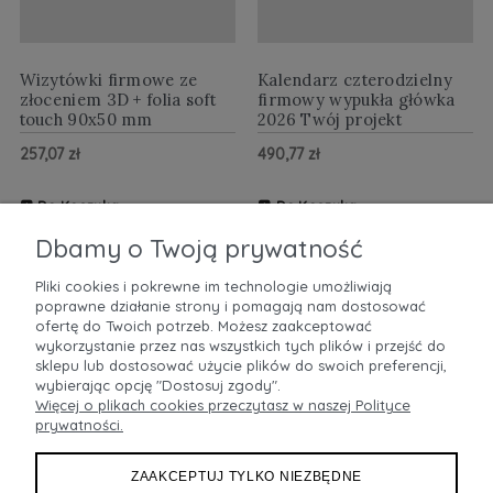
Wizytówki firmowe ze
Kalendarz czterodzielny
złoceniem 3D + folia soft
firmowy wypukła główka
touch 90x50 mm
2026 Twój projekt
257,07 zł
490,77 zł
Do Koszyka
Do Koszyka
ZOBACZ WIĘCEJ
ZOBACZ WIĘCEJ
Dbamy o Twoją prywatność
Pliki cookies i pokrewne im technologie umożliwiają
poprawne działanie strony i pomagają nam dostosować
POMOC
ofertę do Twoich potrzeb. Możesz zaakceptować
wykorzystanie przez nas wszystkich tych plików i przejść do
sklepu lub dostosować użycie plików do swoich preferencji,
MOJE KONTO
wybierając opcję "Dostosuj zgody".
Więcej o plikach cookies przeczytasz w naszej Polityce
prywatności.
PŁATNOŚCI I DOSTAWA
ZAAKCEPTUJ TYLKO NIEZBĘDNE
INFORMACJE