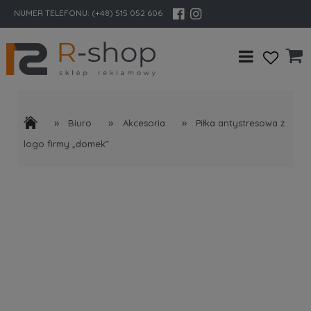
NUMER TELEFONU:
(+48) 515 052 606
»
»
»
Biuro
Akcesoria
Piłka antystresowa z
logo firmy „domek”