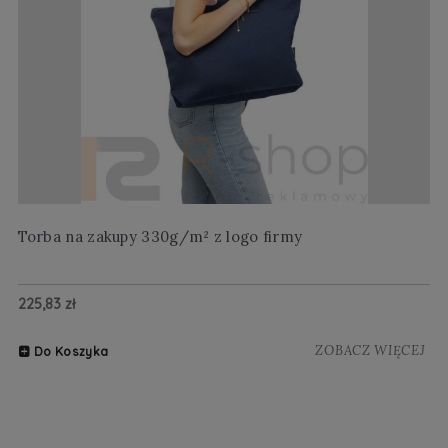
Torba na zakupy 330g/m² z logo firmy
Wi
225,83 zł
20
ZOBACZ WIĘCEJ
Do Koszyka