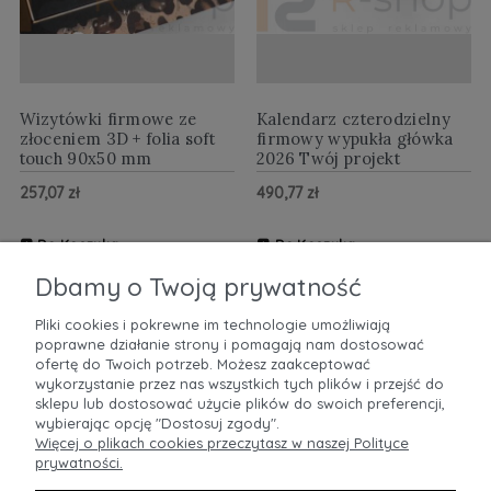
Wizytówki firmowe ze
Kalendarz czterodzielny
złoceniem 3D + folia soft
firmowy wypukła główka
touch 90x50 mm
2026 Twój projekt
257,07 zł
490,77 zł
Do Koszyka
Do Koszyka
ZOBACZ WIĘCEJ
ZOBACZ WIĘCEJ
Dbamy o Twoją prywatność
Pliki cookies i pokrewne im technologie umożliwiają
poprawne działanie strony i pomagają nam dostosować
POMOC
ofertę do Twoich potrzeb. Możesz zaakceptować
wykorzystanie przez nas wszystkich tych plików i przejść do
sklepu lub dostosować użycie plików do swoich preferencji,
MOJE KONTO
wybierając opcję "Dostosuj zgody".
Więcej o plikach cookies przeczytasz w naszej Polityce
prywatności.
PŁATNOŚCI I DOSTAWA