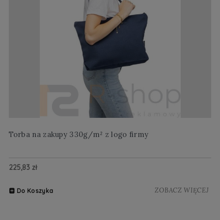
Torba na zakupy 330g/m² z logo firmy
Wi
225,83 zł
20
ZOBACZ WIĘCEJ
Do Koszyka