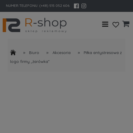
NUMER TELEFONU:
(+48) 515 052 606
»
»
»
Biuro
Akcesoria
Piłka antystresowa z
logo firmy „żarówka”