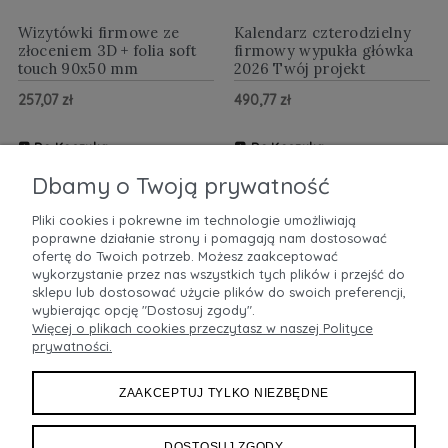
Wizytówki firmowe ze
Kalendarz czterodzielny
złoceniem 3D + folia soft
firmowy wypukła główka
touch 90x50 mm
2026 Twój projekt
257,07 zł
490,77 zł
Do Koszyka
Do Koszyka
ZOBACZ WIĘCEJ
ZOBACZ WIĘCEJ
Dbamy o Twoją prywatność
Pliki cookies i pokrewne im technologie umożliwiają
poprawne działanie strony i pomagają nam dostosować
POMOC
ofertę do Twoich potrzeb. Możesz zaakceptować
wykorzystanie przez nas wszystkich tych plików i przejść do
sklepu lub dostosować użycie plików do swoich preferencji,
MOJE KONTO
wybierając opcję "Dostosuj zgody".
Więcej o plikach cookies przeczytasz w naszej Polityce
prywatności.
PŁATNOŚCI I DOSTAWA
ZAAKCEPTUJ TYLKO NIEZBĘDNE
INFORMACJE
DOSTOSUJ ZGODY