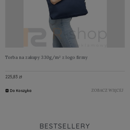
Torba na zakupy 330g/m² z logo firmy
Wi
225,83 zł
20
ZOBACZ WIĘCEJ
Do Koszyka
BESTSELLERY