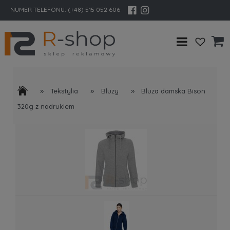
NUMER TELEFONU:
(+48) 515 052 606
»
»
»
Tekstylia
Bluzy
Bluza damska Bison
320g z nadrukiem