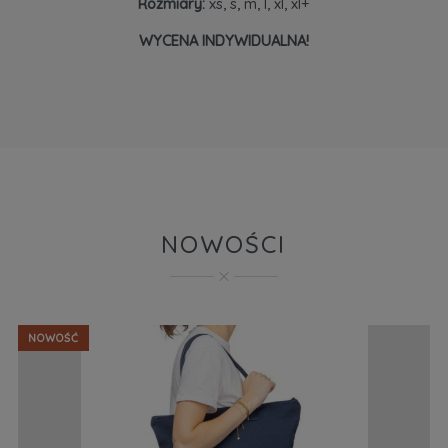
Rozmiary:
xs, s, m, l, xl, xl+
WYCENA INDYWIDUALNA!
NOWOŚCI
NOWOŚĆ