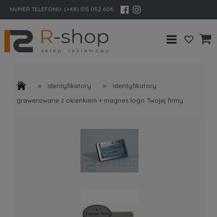
NUMER TELEFONU:
(+48) 515 052 606
»
»
Identyfikatory
Identyfikatory
grawerowane z okienkiem + magnes logo Twojej firmy