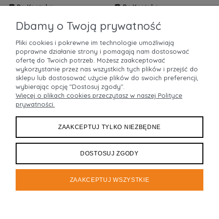
Do Koszyka
Do Koszyka
ZOBACZ WIĘCEJ
ZOBACZ WIĘCEJ
Dbamy o Twoją prywatność
Pliki cookies i pokrewne im technologie umożliwiają
poprawne działanie strony i pomagają nam dostosować
POMOC
ofertę do Twoich potrzeb. Możesz zaakceptować
wykorzystanie przez nas wszystkich tych plików i przejść do
sklepu lub dostosować użycie plików do swoich preferencji,
MOJE KONTO
wybierając opcję "Dostosuj zgody".
Więcej o plikach cookies przeczytasz w naszej Polityce
prywatności.
PŁATNOŚCI I DOSTAWA
ZAAKCEPTUJ TYLKO NIEZBĘDNE
INFORMACJE
O NAS
DOSTOSUJ ZGODY
ZAAKCEPTUJ WSZYSTKIE